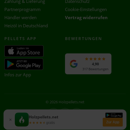
Zahlung & Lieferung
Datenschutz
Partnerprogramm
Cookie-Einstellungen
Händler werden
Vertrag widerrufen
Heizöl in Deutschland
PELLETS APP
BEWERTUNGEN
4,90
317 Bewertungen
Infos zur App
© 2026 Holzpellets.net
Facebook
Instagram
WhatsApp
Holzpellets.net
×
Zur App
★★★★★
★★★★★
gratis