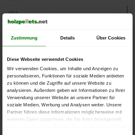
500 €
450 €
Zustimmung
Details
Über Cookies
400 €
350 €
Diese Webseite verwendet Cookies
Wir verwenden Cookies, um Inhalte und Anzeigen zu
300 €
personalisieren, Funktionen für soziale Medien anbieten
250 €
zu können und die Zugriffe auf unsere Website zu
September
Januar
Mai
analysieren. Außerdem geben wir Informationen zu Ihrer
2025
2026
2026
Verwendung unserer Website an unsere Partner für
lose Ware
Sackware
soziale Medien, Werbung und Analysen weiter. Unsere
Die aktuelle Preisentwicklung für Holzpellets in Deutschland
Partner führen diese Informationen möglicherweise mit
können Sie jederzeit auf unserer
Pelletspreise
-Seite
weiteren Daten zusammen, die Sie ihnen bereitgestellt
nachvollziehen.
haben oder die sie im Rahmen Ihrer Nutzung der Dienste
gesammelt haben.