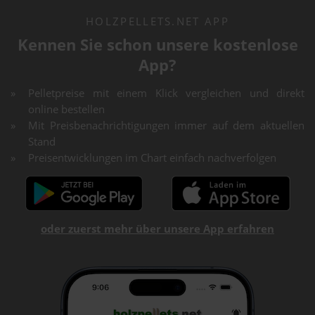
HOLZPELLETS.NET APP
Kennen Sie schon unsere kostenlose
App?
Pelletpreise mit einem Klick vergleichen und direkt
online bestellen
Mit Preisbenachrichtigungen immer auf dem aktuellen
Stand
Preisentwicklungen im Chart einfach nachverfolgen
oder zuerst mehr über unsere App erfahren