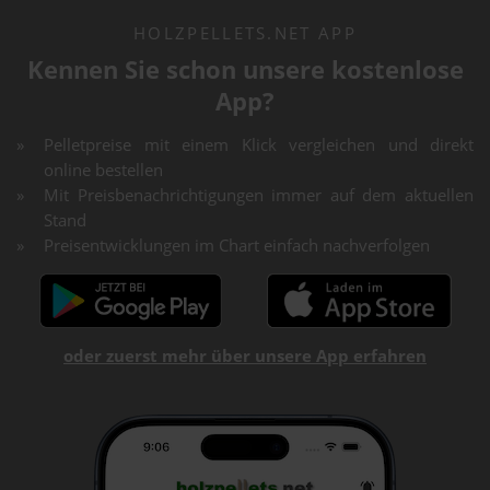
HOLZPELLETS.NET APP
Kennen Sie schon unsere kostenlose
App?
Pelletpreise mit einem Klick vergleichen und direkt
online bestellen
Mit Preisbenachrichtigungen immer auf dem aktuellen
Stand
Preisentwicklungen im Chart einfach nachverfolgen
oder zuerst mehr über unsere App erfahren