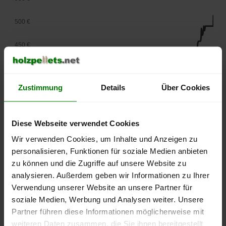
500 €
450 €
400 €
Zustimmung
Details
Über Cookies
350 €
300 €
Diese Webseite verwendet Cookies
250 €
Wir verwenden Cookies, um Inhalte und Anzeigen zu
September
Januar
Mai
personalisieren, Funktionen für soziale Medien anbieten
2025
2026
2026
zu können und die Zugriffe auf unsere Website zu
lose Ware
Sackware
analysieren. Außerdem geben wir Informationen zu Ihrer
Die aktuelle Preisentwicklung für Holzpellets in Deutschland
Verwendung unserer Website an unsere Partner für
können Sie jederzeit auf unserer
Pelletspreise
-Seite
soziale Medien, Werbung und Analysen weiter. Unsere
nachvollziehen.
Partner führen diese Informationen möglicherweise mit
weiteren Daten zusammen, die Sie ihnen bereitgestellt