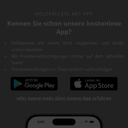
HOLZPELLETS.NET APP
Kennen Sie schon unsere kostenlose
App?
Pelletpreise mit einem Klick vergleichen und direkt
online bestellen
Mit Preisbenachrichtigungen immer auf dem aktuellen
Stand
Preisentwicklungen im Chart einfach nachverfolgen
oder zuerst mehr über unsere App erfahren