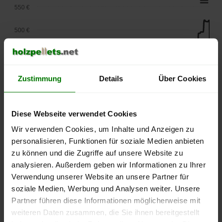
550 €
500 €
450 €
400 €
Zustimmung
Details
Über Cookies
350 €
Diese Webseite verwendet Cookies
300 €
Wir verwenden Cookies, um Inhalte und Anzeigen zu
personalisieren, Funktionen für soziale Medien anbieten
250 €
September
Januar
Mai
zu können und die Zugriffe auf unsere Website zu
2025
2026
2026
analysieren. Außerdem geben wir Informationen zu Ihrer
lose Ware
Sackware
Verwendung unserer Website an unsere Partner für
soziale Medien, Werbung und Analysen weiter. Unsere
Die aktuelle Preisentwicklung für Holzpellets in Deutschland
Partner führen diese Informationen möglicherweise mit
können Sie jederzeit auf unserer
Pelletspreise
-Seite
weiteren Daten zusammen, die Sie ihnen bereitgestellt
nachvollziehen.