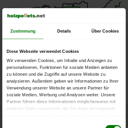
400 €
350 €
Zustimmung
Details
Über Cookies
300 €
250 €
Diese Webseite verwendet Cookies
September
Januar
Mai
2025
2026
2026
Wir verwenden Cookies, um Inhalte und Anzeigen zu
lose Ware
Sackware
personalisieren, Funktionen für soziale Medien anbieten
zu können und die Zugriffe auf unsere Website zu
Die aktuelle Preisentwicklung für Holzpellets in Deutschland
analysieren. Außerdem geben wir Informationen zu Ihrer
können Sie jederzeit auf unserer
Pelletspreise
-Seite
Verwendung unserer Website an unsere Partner für
nachvollziehen.
soziale Medien, Werbung und Analysen weiter. Unsere
Partner führen diese Informationen möglicherweise mit
weiteren Daten zusammen, die Sie ihnen bereitgestellt
haben oder die sie im Rahmen Ihrer Nutzung der Dienste
Höchst- und Tiefststände der
gesammelt haben.
Einwilligungsauswahl