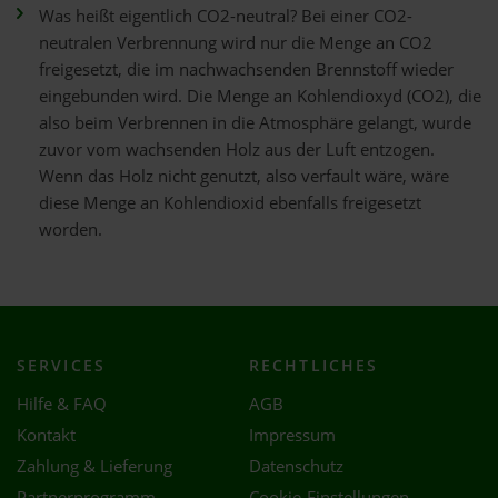
Was heißt eigentlich CO2-neutral? Bei einer CO2-
neutralen Verbrennung wird nur die Menge an CO2
freigesetzt, die im nachwachsenden Brennstoff wieder
eingebunden wird. Die Menge an Kohlendioxyd (CO2), die
also beim Verbrennen in die Atmosphäre gelangt, wurde
zuvor vom wachsenden Holz aus der Luft entzogen.
Wenn das Holz nicht genutzt, also verfault wäre, wäre
diese Menge an Kohlendioxid ebenfalls freigesetzt
worden.
SERVICES
RECHTLICHES
Hilfe & FAQ
AGB
Kontakt
Impressum
Zahlung & Lieferung
Datenschutz
Partnerprogramm
Cookie-Einstellungen