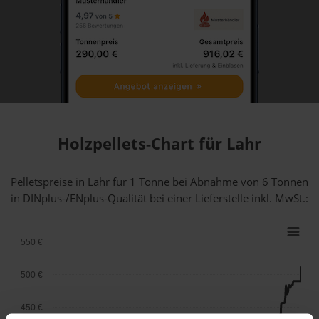
Holzpellets-Chart für Lahr
Pelletspreise in Lahr für 1 Tonne bei Abnahme
von 6 Tonnen
in DINplus-/ENplus-Qualität bei einer Lieferstelle inkl. MwSt.:
550 €
500 €
450 €