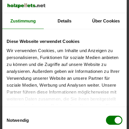
400 €
Zustimmung
Details
Über Cookies
350 €
300 €
Diese Webseite verwendet Cookies
250 €
Wir verwenden Cookies, um Inhalte und Anzeigen zu
September
Januar
Mai
personalisieren, Funktionen für soziale Medien anbieten
2025
2026
2026
zu können und die Zugriffe auf unsere Website zu
lose Ware
Sackware
analysieren. Außerdem geben wir Informationen zu Ihrer
Die aktuelle Preisentwicklung für Holzpellets in Deutschland
Verwendung unserer Website an unsere Partner für
können Sie jederzeit auf unserer
Pelletspreise
-Seite
soziale Medien, Werbung und Analysen weiter. Unsere
nachvollziehen.
Partner führen diese Informationen möglicherweise mit
weiteren Daten zusammen, die Sie ihnen bereitgestellt
haben oder die sie im Rahmen Ihrer Nutzung der Dienste
gesammelt haben.
Einwilligungsauswahl
Höchst- und Tiefststände der
Notwendig
Hier finden Sie unser
Impressum
und unsere