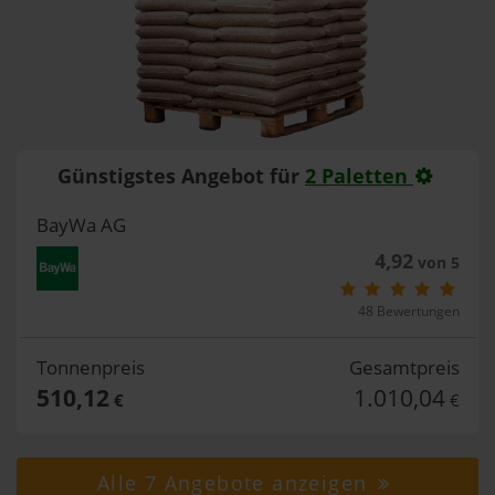
Günstigstes Angebot für
2 Paletten
BayWa AG
4,92
von 5
48 Bewertungen
Tonnenpreis
Gesamtpreis
510,12
1.010,04
€
€
Alle 7 Angebote anzeigen