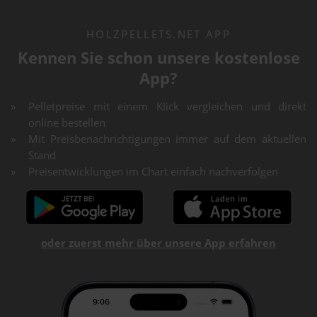
HOLZPELLETS.NET APP
Kennen Sie schon unsere kostenlose
App?
Pelletpreise mit einem Klick vergleichen und direkt
online bestellen
Mit Preisbenachrichtigungen immer auf dem aktuellen
Stand
Preisentwicklungen im Chart einfach nachverfolgen
oder zuerst mehr über unsere App erfahren