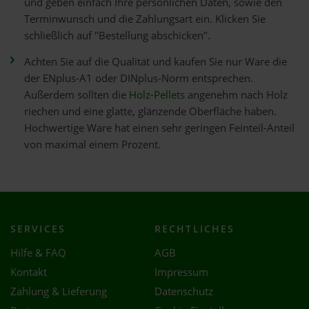
und geben einfach Ihre persönlichen Daten, sowie den
Terminwunsch und die Zahlungsart ein. Klicken Sie
schließlich auf "Bestellung abschicken".
Achten Sie auf die Qualität und kaufen Sie nur Ware die
der ENplus-A1 oder DINplus-Norm entsprechen.
Außerdem sollten die
Holz-Pellets
angenehm nach Holz
riechen und eine glatte, glänzende Oberfläche haben.
Hochwertige Ware hat einen sehr geringen Feinteil-Anteil
von maximal einem Prozent.
SERVICES
RECHTLICHES
Hilfe & FAQ
AGB
Kontakt
Impressum
Zahlung & Lieferung
Datenschutz