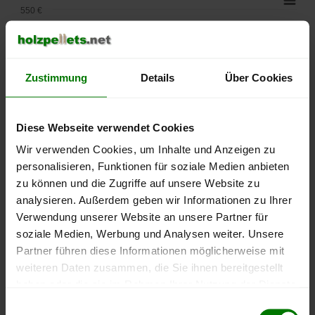
550 €
500 €
450 €
Zustimmung
Details
Über Cookies
400 €
Diese Webseite verwendet Cookies
350 €
Wir verwenden Cookies, um Inhalte und Anzeigen zu
personalisieren, Funktionen für soziale Medien anbieten
300 €
zu können und die Zugriffe auf unsere Website zu
analysieren. Außerdem geben wir Informationen zu Ihrer
250 €
September
Januar
Mai
Verwendung unserer Website an unsere Partner für
2025
2026
2026
soziale Medien, Werbung und Analysen weiter. Unsere
lose Ware
Sackware
Partner führen diese Informationen möglicherweise mit
weiteren Daten zusammen, die Sie ihnen bereitgestellt
Die aktuelle Preisentwicklung für Holzpellets in Deutschland
haben oder die sie im Rahmen Ihrer Nutzung der Dienste
können Sie jederzeit auf unserer
Pelletspreise
-Seite
gesammelt haben.
Einwilligungsauswahl
nachvollziehen.