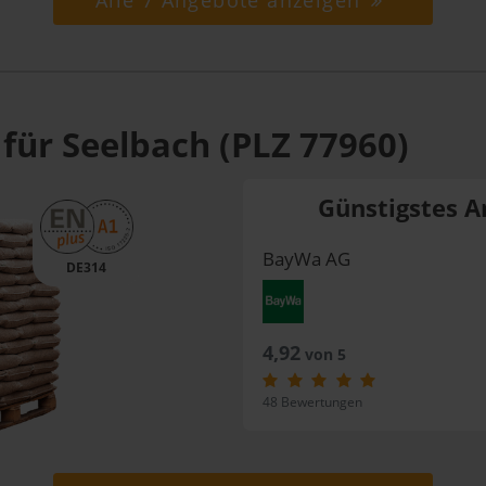
Alle 7 Angebote anzeigen
für Seelbach (PLZ 77960)
Günstigstes A
BayWa AG
DE314
4,92
von 5
48 Bewertungen