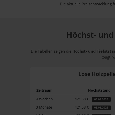
Die aktuelle Preisentwicklung f
Höchst- und 
Die Tabellen zeigen die
Höchst- und Tiefststä
zeigt, 
Lose Holzpell
Zeitraum
Höchststand
4 Wochen
421,58 €
03.08.2026
3 Monate
421,58 €
03.08.2026