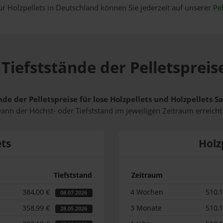
ür Holzpellets in Deutschland können Sie jederzeit auf unserer
Pel
Tiefststände der Pelletspreis
nde der Pelletspreise für lose Holzpellets und Holzpellets 
wann der Höchst- oder Tiefststand im jeweiligen Zeitraum erreich
ets
Holz
Tiefststand
Zeitraum
384,00 €
4 Wochen
510,
08.07.2026
358,99 €
3 Monate
510,
28.05.2026