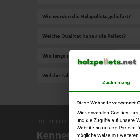
Wie werden die Holzpellets geliefert?
Welche Qualität haben die Pellets?
Wie lange ist die Lieferzeit der Pellets?
Welche Zahlungsarten gibt es?
Zustimmung
Diese Webseite verwendet 
Wir verwenden Cookies, um I
und die Zugriffe auf unsere 
HOLZPELLETS.NET APP
Website an unsere Partner fü
Kennen Sie schon uns
möglicherweise mit weiteren