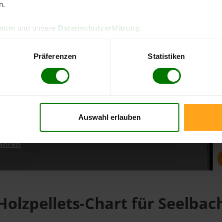
n.
ssum
und unsere
Datenschutzerklärung
.
d direkt online bestellen
m aktuellen Stand
Präferenzen
Statistiken
erfolgen
Auswahl erlauben
fahren
Holzpellets-Chart für Seelbac