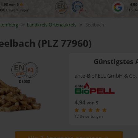
4,93 von 5
4,90
090 Bewertungen
316 B
ttemberg
Landkreis
Ortenaukreis
Seelbach
Seelbach (PLZ 77960)
Günstigstes 
ante-BioPELL GmbH & Co.
DE008
4,94
von 5
17 Bewertungen