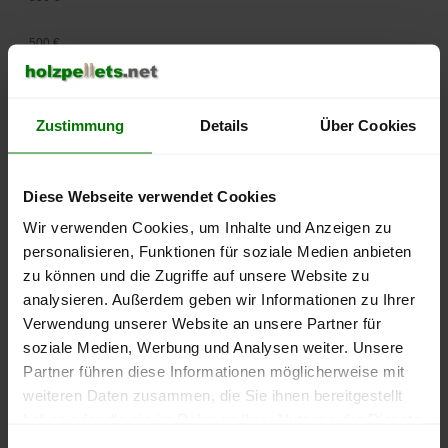
500 €
450 €
Zustimmung
Details
Über Cookies
400 €
350 €
Diese Webseite verwendet Cookies
Wir verwenden Cookies, um Inhalte und Anzeigen zu
300 €
personalisieren, Funktionen für soziale Medien anbieten
250 €
zu können und die Zugriffe auf unsere Website zu
September
Januar
Mai
analysieren. Außerdem geben wir Informationen zu Ihrer
2025
2026
2026
Verwendung unserer Website an unsere Partner für
lose Ware
Sackware
soziale Medien, Werbung und Analysen weiter. Unsere
Die aktuelle Preisentwicklung für Holzpellets in Deutschland
Partner führen diese Informationen möglicherweise mit
können Sie jederzeit auf unserer
Pelletspreise
-Seite
weiteren Daten zusammen, die Sie ihnen bereitgestellt
nachvollziehen.
haben oder die sie im Rahmen Ihrer Nutzung der Dienste
gesammelt haben.