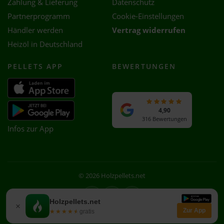
Zahlung & Lieferung
Datenschutz
Partnerprogramm
Cookie-Einstellungen
Händler werden
Vertrag widerrufen
Heizöl in Deutschland
PELLETS APP
BEWERTUNGEN
4,90
316 Bewertungen
Infos zur App
© 2026 Holzpellets.net
Facebook
Instagram
WhatsApp
Holzpellets.net
×
Zur App
★★★★★
★★★★★
gratis