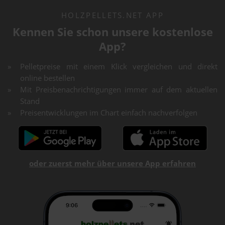
HOLZPELLETS.NET APP
Kennen Sie schon unsere kostenlose
App?
Pelletpreise mit einem Klick vergleichen und direkt
online bestellen
Mit Preisbenachrichtigungen immer auf dem aktuellen
Stand
Preisentwicklungen im Chart einfach nachverfolgen
oder zuerst mehr über unsere App erfahren