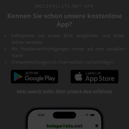
HOLZPELLETS.NET APP
Kennen Sie schon unsere kostenlose
App?
Pelletpreise mit einem Klick vergleichen und direkt
online bestellen
Mit Preisbenachrichtigungen immer auf dem aktuellen
Stand
Preisentwicklungen im Chart einfach nachverfolgen
oder zuerst mehr über unsere App erfahren