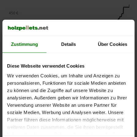
450 €
400 €
Zustimmung
Details
Über Cookies
350 €
300 €
Diese Webseite verwendet Cookies
Wir verwenden Cookies, um Inhalte und Anzeigen zu
250 €
personalisieren, Funktionen für soziale Medien anbieten
September
Januar
Mai
zu können und die Zugriffe auf unsere Website zu
2025
2026
2026
analysieren. Außerdem geben wir Informationen zu Ihrer
lose Ware
Sackware
Verwendung unserer Website an unsere Partner für
Die aktuelle Preisentwicklung für Holzpellets in Deutschland
soziale Medien, Werbung und Analysen weiter. Unsere
können Sie jederzeit auf unserer
Pelletspreise
-Seite
Partner führen diese Informationen möglicherweise mit
nachvollziehen.
weiteren Daten zusammen, die Sie ihnen bereitgestellt
haben oder die sie im Rahmen Ihrer Nutzung der Dienste