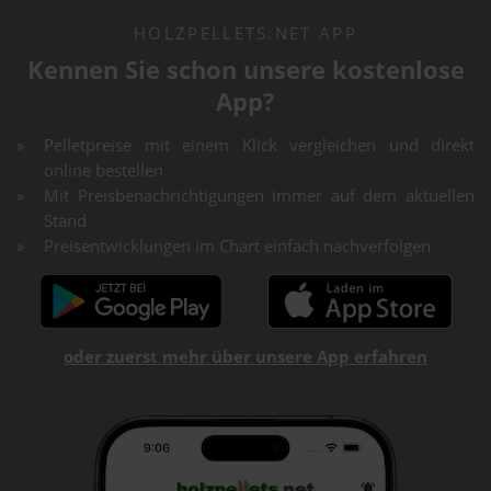
HOLZPELLETS.NET APP
Kennen Sie schon unsere kostenlose
App?
Pelletpreise mit einem Klick vergleichen und direkt
online bestellen
Mit Preisbenachrichtigungen immer auf dem aktuellen
Stand
Preisentwicklungen im Chart einfach nachverfolgen
oder zuerst mehr über unsere App erfahren