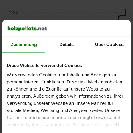
500 €
450 €
400 €
Zustimmung
Details
Über Cookies
350 €
Diese Webseite verwendet Cookies
300 €
Wir verwenden Cookies, um Inhalte und Anzeigen zu
250 €
personalisieren, Funktionen für soziale Medien anbieten
September
Januar
Mai
zu können und die Zugriffe auf unsere Website zu
2025
2026
2026
analysieren. Außerdem geben wir Informationen zu Ihrer
lose Ware
Sackware
Verwendung unserer Website an unsere Partner für
Die aktuelle Preisentwicklung für Holzpellets in Deutschland
soziale Medien, Werbung und Analysen weiter. Unsere
können Sie jederzeit auf unserer
Pelletspreise
-Seite
Partner führen diese Informationen möglicherweise mit
nachvollziehen.
weiteren Daten zusammen, die Sie ihnen bereitgestellt
haben oder die sie im Rahmen Ihrer Nutzung der Dienste