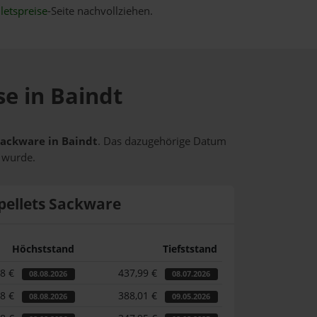
letspreise
-Seite nachvollziehen.
se in Baindt
 Sackware in Baindt
. Das dazugehörige Datum
t wurde.
pellets Sackware
Höchststand
Tiefststand
58 €
437,99 €
08.08.2026
08.07.2026
58 €
388,01 €
08.08.2026
09.05.2026