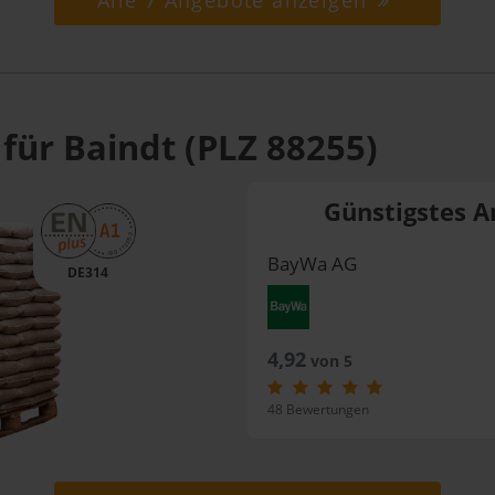
Alle 7 Angebote anzeigen
für Baindt (PLZ 88255)
Günstigstes A
BayWa AG
DE314
4,92
von 5
48 Bewertungen