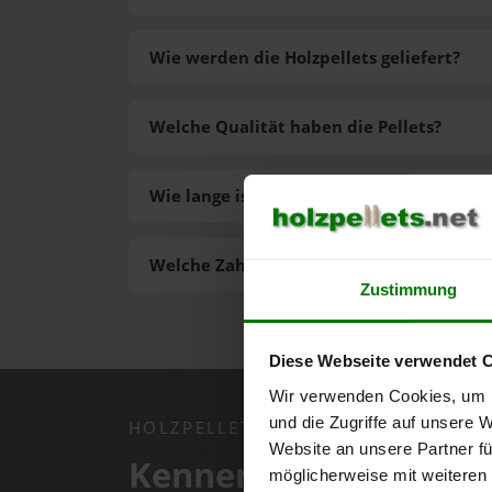
Wie werden die Holzpellets geliefert?
Welche Qualität haben die Pellets?
Wie lange ist die Lieferzeit der Pellets?
Welche Zahlungsarten gibt es?
Zustimmung
Diese Webseite verwendet 
Wir verwenden Cookies, um I
und die Zugriffe auf unsere 
HOLZPELLETS.NET APP
Website an unsere Partner fü
Kennen Sie schon uns
möglicherweise mit weiteren