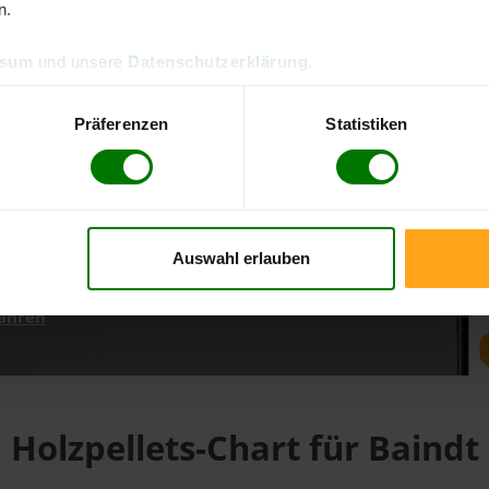
n.
ssum
und unsere
Datenschutzerklärung
.
d direkt online bestellen
m aktuellen Stand
Präferenzen
Statistiken
erfolgen
Auswahl erlauben
fahren
Holzpellets-Chart für Baindt