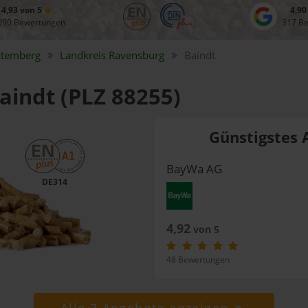
4,93 von 5
4,90
090 Bewertungen
317 B
ttemberg
Landkreis
Ravensburg
Baindt
Baindt (PLZ 88255)
Günstigstes 
BayWa AG
DE314
4,92
von 5
48 Bewertungen