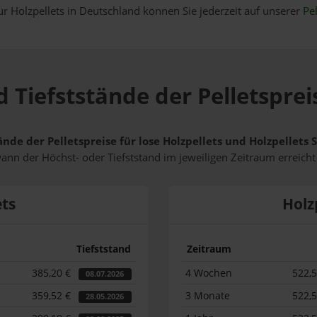
ür Holzpellets in Deutschland können Sie jederzeit auf unserer
Pel
 Tiefststände der Pelletsprei
ände der Pelletspreise für lose Holzpellets und Holzpellets
wann der Höchst- oder Tiefststand im jeweiligen Zeitraum erreich
ets
Holz
Tiefststand
Zeitraum
385,20 €
4 Wochen
522,
08.07.2026
359,52 €
3 Monate
522,
28.05.2026