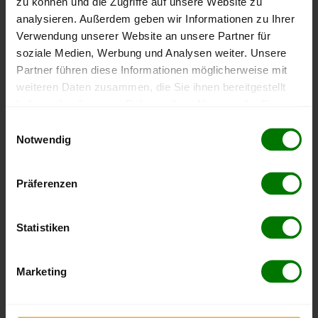
zu können und die Zugriffe auf unsere Website zu
Kernen im Remstal
analysieren. Außerdem geben wir Informationen zu Ihrer
Verwendung unserer Website an unsere Partner für
Kirchberg an der Murr
soziale Medien, Werbung und Analysen weiter. Unsere
Korb
Partner führen diese Informationen möglicherweise mit
Leutenbach
weiteren Daten zusammen, die Sie ihnen bereitgestellt
Murrhardt
haben oder die sie im Rahmen Ihrer Nutzung der Dienste
gesammelt haben.
Oppenweiler
Einwilligungsauswahl
Notwendig
Plüderhausen
Hier finden Sie unser
Impressum
und unsere
Remshalden
Datenschutzerklärung
.
Präferenzen
Rudersberg Württ
Schorndorf
Statistiken
Schwaikheim
Spiegelberg
Marketing
Sulzbach an der Murr
Urbach
Waiblingen