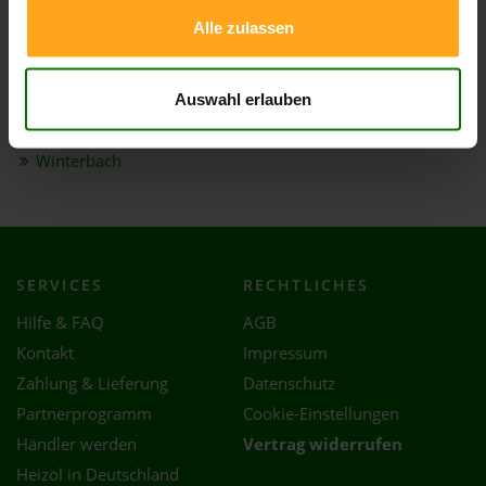
Alle zulassen
Weinstadt
Weissach im Tal
Welzheim
Auswahl erlauben
Winnenden
Winterbach
SERVICES
RECHTLICHES
Hilfe & FAQ
AGB
Kontakt
Impressum
Zahlung & Lieferung
Datenschutz
Partnerprogramm
Cookie-Einstellungen
Händler werden
Vertrag widerrufen
Heizöl in Deutschland