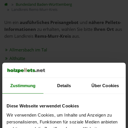
Bundesland
Baden-Württemberg
Landkreis Rems-Murr-Kreis
Um ein
ausführliches Preisangebot
und
nähere Pellets-
Informationen
zu erhalten, wählen Sie bitte
Ihren Ort
aus
dem Landkreis
Rems-Murr-Kreis
aus.
Allmersbach im Tal
Althütte
Aspach
Auenwald
Backnang
Zustimmung
Details
Über Cookies
Berglen
Burgstetten
Diese Webseite verwendet Cookies
Fellbach
Wir verwenden Cookies, um Inhalte und Anzeigen zu
Großerlach
personalisieren, Funktionen für soziale Medien anbieten
Kaisersbach