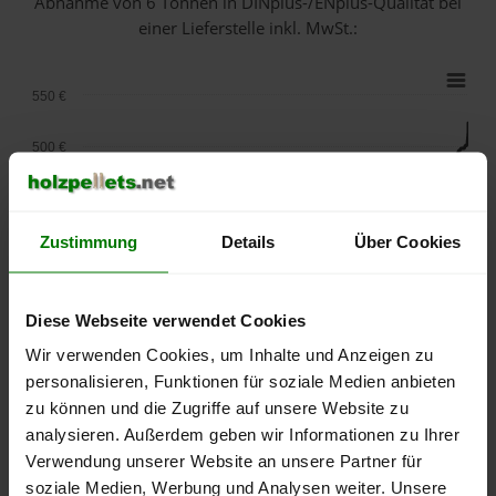
Abnahme
von 6 Tonnen
in DINplus-/ENplus-Qualität bei
einer Lieferstelle inkl. MwSt.:
550 €
500 €
450 €
Zustimmung
Details
Über Cookies
400 €
350 €
Diese Webseite verwendet Cookies
300 €
Wir verwenden Cookies, um Inhalte und Anzeigen zu
personalisieren, Funktionen für soziale Medien anbieten
250 €
zu können und die Zugriffe auf unsere Website zu
September
Januar
Mai
analysieren. Außerdem geben wir Informationen zu Ihrer
2025
2026
2026
Verwendung unserer Website an unsere Partner für
lose Ware
Sackware
soziale Medien, Werbung und Analysen weiter. Unsere