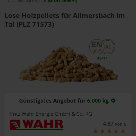
Allmersbach im Tal
(
Ort ändern)
Lose Holzpellets für Allmersbach im
Tal (PLZ 71573)
DE411
Günstigstes Angebot für
6.000 kg
Fritz Wahr Energie GmbH & Co. KG
4,87
von 5