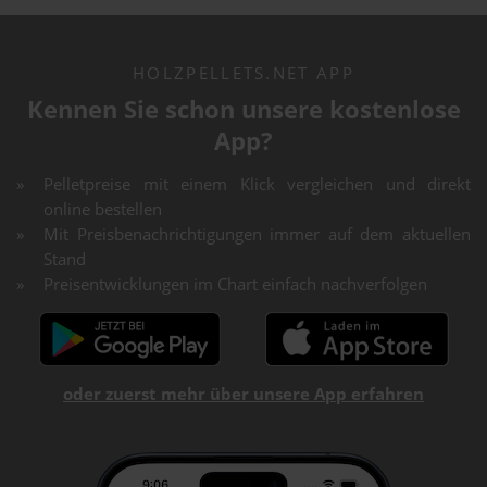
HOLZPELLETS.NET APP
Kennen Sie schon unsere kostenlose
App?
Pelletpreise mit einem Klick vergleichen und direkt
online bestellen
Mit Preisbenachrichtigungen immer auf dem aktuellen
Stand
Preisentwicklungen im Chart einfach nachverfolgen
oder zuerst mehr über unsere App erfahren