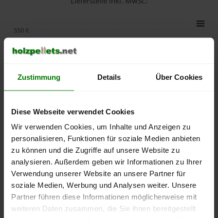
Lieferstelle inkl. MwSt.:
550 €
500 €
450 €
Zustimmung
Details
Über Cookies
400 €
Diese Webseite verwendet Cookies
350 €
Wir verwenden Cookies, um Inhalte und Anzeigen zu
personalisieren, Funktionen für soziale Medien anbieten
300 €
zu können und die Zugriffe auf unsere Website zu
analysieren. Außerdem geben wir Informationen zu Ihrer
250 €
September
Januar
Mai
Verwendung unserer Website an unsere Partner für
2025
2026
2026
soziale Medien, Werbung und Analysen weiter. Unsere
lose Ware
Sackware
Partner führen diese Informationen möglicherweise mit
weiteren Daten zusammen, die Sie ihnen bereitgestellt
Die aktuelle Preisentwicklung für Holzpellets in Deutschland