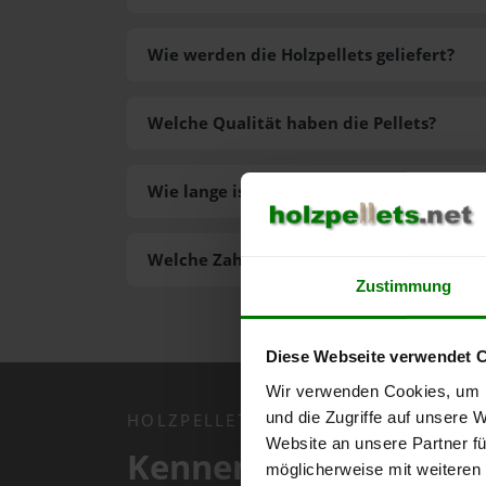
Wie werden die Holzpellets geliefert?
Welche Qualität haben die Pellets?
Wie lange ist die Lieferzeit der Pellets?
Welche Zahlungsarten gibt es?
Zustimmung
Diese Webseite verwendet 
Wir verwenden Cookies, um I
und die Zugriffe auf unsere 
HOLZPELLETS.NET APP
Website an unsere Partner fü
Kennen Sie schon uns
möglicherweise mit weiteren