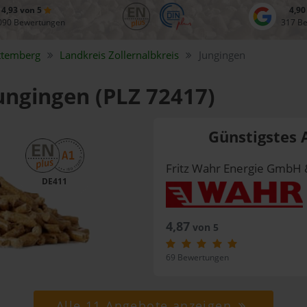
4,93 von 5
4,90
090 Bewertungen
317 B
ttemberg
Landkreis
Zollernalbkreis
Jungingen
Jungingen (PLZ 72417)
Günstigstes 
Fritz Wahr Energie GmbH 
DE411
4,87
von 5
69 Bewertungen
Alle 11 Angebote anzeigen