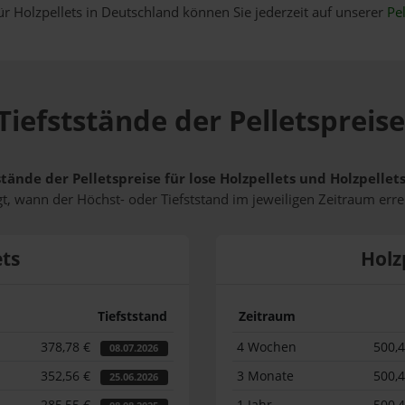
ür Holzpellets in Deutschland können Sie jederzeit auf unserer
Pel
Tiefststände der Pelletspreise
stände der Pelletspreise für lose Holzpellets und Holzpelle
t, wann der Höchst- oder Tiefststand im jeweiligen Zeitraum erre
ets
Holz
Tiefststand
Zeitraum
378,78 €
4 Wochen
500,
08.07.2026
352,56 €
3 Monate
500,
25.06.2026
285,55 €
1 Jahr
500,