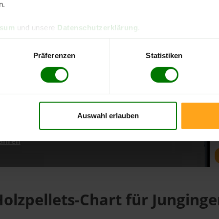
n.
ssum
und unsere
Datenschutzerklärung
.
d direkt online bestellen
m aktuellen Stand
Präferenzen
Statistiken
erfolgen
Auswahl erlauben
fahren
olzpellets-Chart für Junging