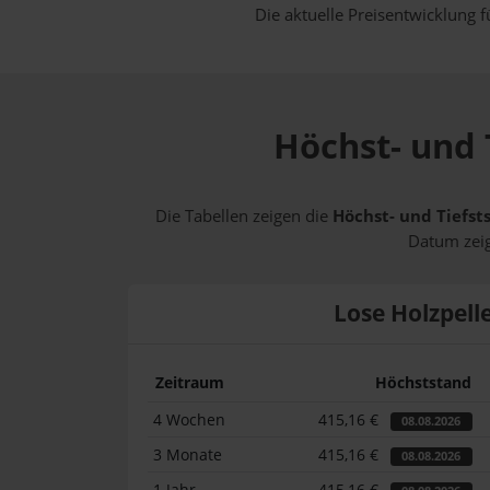
Die aktuelle Preisentwicklung f
Höchst- und 
Die Tabellen zeigen die
Höchst- und Tiefst
Datum zeig
Lose Holzpell
Zeitraum
Höchststand
4 Wochen
415,16 €
08.08.2026
3 Monate
415,16 €
08.08.2026
1 Jahr
415,16 €