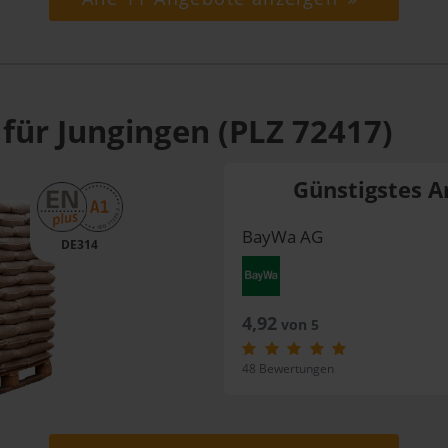
für Jungingen (PLZ 72417)
Günstigstes A
BayWa AG
DE314
4,92
von 5
48 Bewertungen