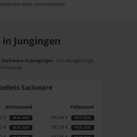
letspreise
-Seite nachvollziehen.
 in Jungingen
ts Sackware in Jungingen
. Das dazugehörige
icht wurde.
pellets Sackware
Höchststand
Tiefststand
42 €
433,49 €
08.08.2026
08.07.2026
42 €
387,39 €
08.08.2026
09.05.2026
42 €
347,95 €