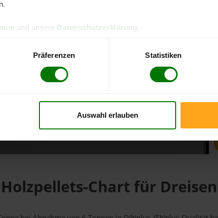
n.
d direkt online bestellen
ssum
und unsere
Datenschutzerklärung
.
m aktuellen Stand
erfolgen
Präferenzen
Statistiken
Auswahl erlauben
fahren
Holzpellets-Chart für Dreisen
 1 Tonne bei Abnahme
von 6 Tonnen
in DINplus-/ENplus-Qualität bei 