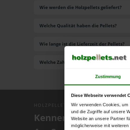
Wie werden die Holzpellets geliefert?
Welche Qualität haben die Pellets?
Wie lange ist die Lieferzeit der Pellets?
Welche Zahlungsarten gibt es?
Zustimmung
Diese Webseite verwendet 
Wir verwenden Cookies, um I
HOLZPELLETS.NET APP
und die Zugriffe auf unsere 
Kennen Sie schon uns
Website an unsere Partner fü
möglicherweise mit weiteren