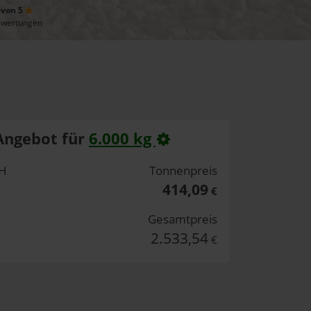
 von 5
ewertungen
Angebot für
6.000 kg
bH
Tonnenpreis
414,09
€
Gesamtpreis
2.533,54
€