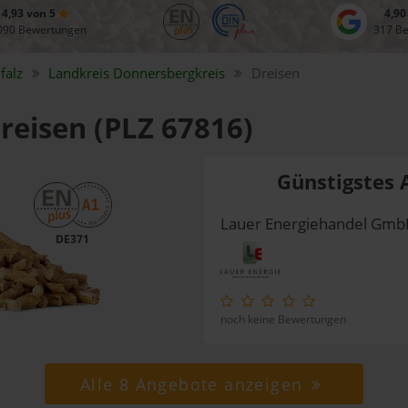
4,93 von 5
4,90
090 Bewertungen
317 B
falz
Landkreis
Donnersbergkreis
Dreisen
Dreisen (PLZ 67816)
Günstigstes 
Lauer Energiehandel Gm
DE371
noch keine Bewertungen
Alle 8 Angebote anzeigen