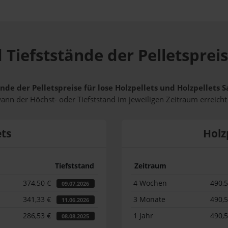
 Tiefststände der Pelletspreis
nde der Pelletspreise für lose Holzpellets und Holzpellets 
wann der Höchst- oder Tiefststand im jeweiligen Zeitraum erreich
ets
Holz
Tiefststand
Zeitraum
374,50 €
4 Wochen
490,
09.07.2026
341,33 €
3 Monate
490,
11.06.2026
286,53 €
1 Jahr
490,
08.08.2025