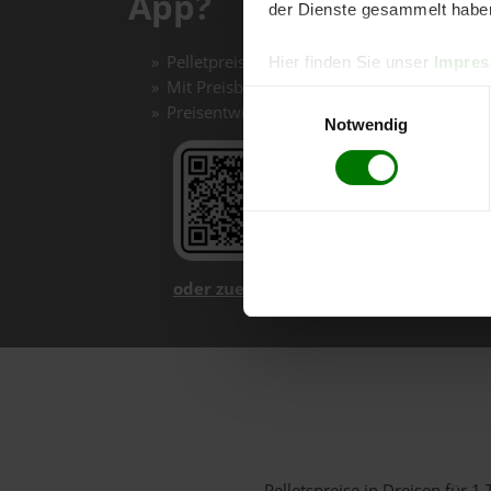
App?
der Dienste gesammelt habe
Pelletpreise mit einem Klick vergleichen un
Hier finden Sie unser
Impre
Mit Preisbenachrichtigungen immer auf de
Einwilligungsauswahl
Preisentwicklungen im Chart einfach nachv
Notwendig
oder zuerst mehr über unsere App er
Pelletspreise in Dreisen für