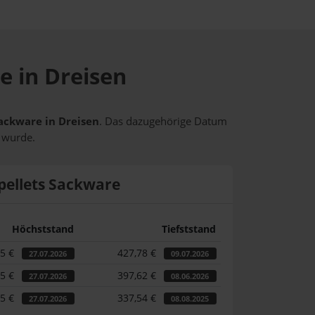
e in Dreisen
Sackware in Dreisen
. Das dazugehörige Datum
t wurde.
pellets Sackware
Höchststand
Tiefststand
55 €
427,78 €
27.07.2026
09.07.2026
55 €
397,62 €
27.07.2026
08.06.2026
55 €
337,54 €
27.07.2026
08.08.2025