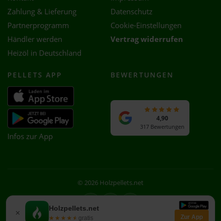
Zahlung & Lieferung
Datenschutz
Partnerprogramm
Cookie-Einstellungen
Händler werden
Vertrag widerrufen
Heizöl in Deutschland
PELLETS APP
BEWERTUNGEN
4,90
317 Bewertungen
Infos zur App
© 2026 Holzpellets.net
Facebook
Instagram
WhatsApp
Holzpellets.net
×
Zur App
★★★★★
★★★★★
gratis