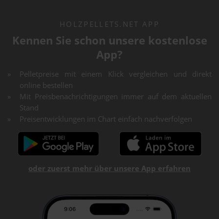
HOLZPELLETS.NET APP
Kennen Sie schon unsere kostenlose
App?
Pelletpreise mit einem Klick vergleichen und direkt
online bestellen
Mit Preisbenachrichtigungen immer auf dem aktuellen
Stand
Preisentwicklungen im Chart einfach nachverfolgen
oder zuerst mehr über unsere App erfahren