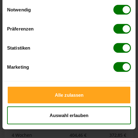
gesammelt haben.
Einwilligungsauswahl
Notwendig
Hier finden Sie unser
Impressum
und unsere
Datenschutzerklärung
.
Höchst- und Tiefststände der
Präferenzen
Pelletspreise in Allmannshofen
Statistiken
Die Tabellen zeigen die
Höchst- und Tiefststände der
Pelletspreise für lose Holzpellets und Holzpellets
Marketing
Sackware in Allmannshofen
. Das dazugehörige Datum
zeigt, wann der Höchst- oder Tiefststand im jeweiligen
Zeitraum erreicht wurde.
Alle zulassen
Lose Holzpellets
Auswahl erlauben
Zeitraum
Höchststand
Tiefststand
4 Wochen
404,46 €
372,85 €