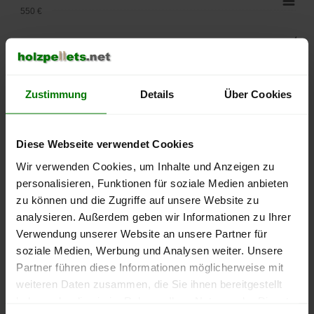
550 €
500 €
450 €
Zustimmung
Details
Über Cookies
400 €
350 €
Diese Webseite verwendet Cookies
Wir verwenden Cookies, um Inhalte und Anzeigen zu
300 €
personalisieren, Funktionen für soziale Medien anbieten
zu können und die Zugriffe auf unsere Website zu
250 €
September
Januar
Mai
analysieren. Außerdem geben wir Informationen zu Ihrer
2025
2026
2026
Verwendung unserer Website an unsere Partner für
lose Ware
Sackware
soziale Medien, Werbung und Analysen weiter. Unsere
Partner führen diese Informationen möglicherweise mit
Die aktuelle Preisentwicklung für Holzpellets in Deutschland
weiteren Daten zusammen, die Sie ihnen bereitgestellt
können Sie jederzeit auf unserer
Pelletspreise
-Seite
haben oder die sie im Rahmen Ihrer Nutzung der Dienste
nachvollziehen.