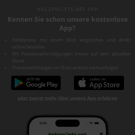
HOLZPELLETS.NET APP
Kennen Sie schon unsere kostenlose
App?
Pelletpreise mit einem Klick vergleichen und direkt
online bestellen
Mit Preisbenachrichtigungen immer auf dem aktuellen
Stand
Preisentwicklungen im Chart einfach nachverfolgen
oder zuerst mehr über unsere App erfahren