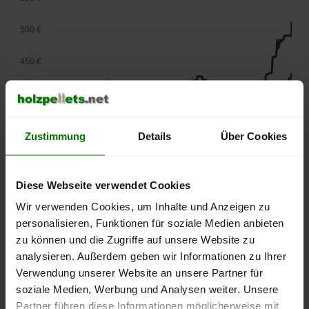
500 €
450 €
400 €
350 €
Zustimmung
Details
Über Cookies
300 €
Diese Webseite verwendet Cookies
250 €
September
Januar
Mai
Wir verwenden Cookies, um Inhalte und Anzeigen zu
2025
2026
2026
personalisieren, Funktionen für soziale Medien anbieten
lose Ware
Sackware
zu können und die Zugriffe auf unsere Website zu
Die aktuelle Preisentwicklung für Holzpellets in Deutschland
analysieren. Außerdem geben wir Informationen zu Ihrer
können Sie jederzeit auf unserer
Pelletspreise
-Seite
Verwendung unserer Website an unsere Partner für
nachvollziehen.
soziale Medien, Werbung und Analysen weiter. Unsere
Partner führen diese Informationen möglicherweise mit