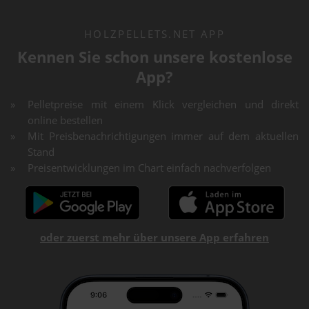
HOLZPELLETS.NET APP
Kennen Sie schon unsere kostenlose
App?
Pelletpreise mit einem Klick vergleichen und direkt
online bestellen
Mit Preisbenachrichtigungen immer auf dem aktuellen
Stand
Preisentwicklungen im Chart einfach nachverfolgen
oder zuerst mehr über unsere App erfahren