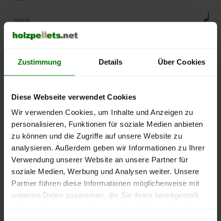
500 €
450 €
Zustimmung
Details
Über Cookies
400 €
350 €
Diese Webseite verwendet Cookies
Wir verwenden Cookies, um Inhalte und Anzeigen zu
300 €
personalisieren, Funktionen für soziale Medien anbieten
250 €
zu können und die Zugriffe auf unsere Website zu
September
Januar
Mai
analysieren. Außerdem geben wir Informationen zu Ihrer
2025
2026
2026
Verwendung unserer Website an unsere Partner für
lose Ware
Sackware
soziale Medien, Werbung und Analysen weiter. Unsere
Die aktuelle Preisentwicklung für Holzpellets in Deutschland
Partner führen diese Informationen möglicherweise mit
können Sie jederzeit auf unserer
Pelletspreise
-Seite
weiteren Daten zusammen, die Sie ihnen bereitgestellt
nachvollziehen.
haben oder die sie im Rahmen Ihrer Nutzung der Dienste
gesammelt haben.