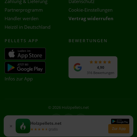
Zahlung & Lieferung
Datenschutz
Partnerprogramm
Cookie-Einstellungen
Händler werden
Vertrag widerrufen
Heizöl in Deutschland
PELLETS APP
BEWERTUNGEN
4,90
316 Bewertungen
Infos zur App
© 2026 Holzpellets.net
Facebook
Instagram
WhatsApp
Holzpellets.net
×
Zur App
★★★★★
★★★★★
gratis