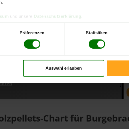
n.
ssum
und unsere
Datenschutzerklärung
.
d direkt online bestellen
m aktuellen Stand
Präferenzen
Statistiken
erfolgen
Auswahl erlauben
fahren
olzpellets-Chart für Burgebra