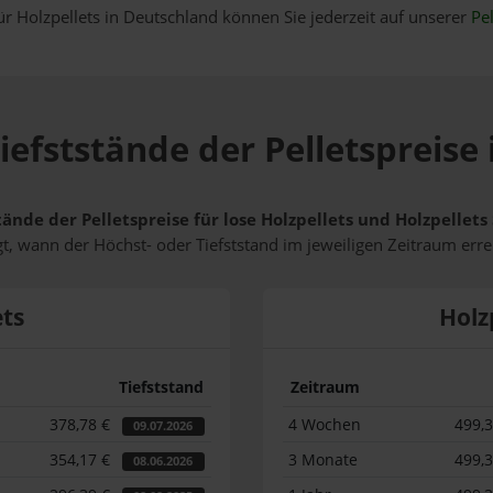
ür Holzpellets in Deutschland können Sie jederzeit auf unserer
Pel
iefststände der Pelletspreise
tände der Pelletspreise für lose Holzpellets und Holzpellet
t, wann der Höchst- oder Tiefststand im jeweiligen Zeitraum erre
ets
Holz
Tiefststand
Zeitraum
378,78 €
4 Wochen
499,
09.07.2026
354,17 €
3 Monate
499,
08.06.2026