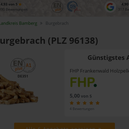
4,93 von 5
4,90
090 Bewertungen
317 B
Landkreis
Bamberg
Burgebrach
Burgebrach (PLZ 96138)
Günstigstes 
FHP Frankenwald Holzpel
DE351
5,00
von 5
4 Bewertungen