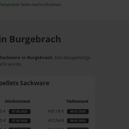
letspreise
-Seite nachvollziehen.
 in Burgebrach
s Sackware in Burgebrach
. Das dazugehörige
icht wurde.
pellets Sackware
Höchststand
Tiefststand
35 €
437,18 €
07.08.2026
09.07.2026
35 €
412,54 €
07.08.2026
08.06.2026