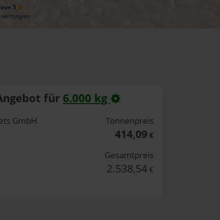
 von 5
ewertungen
Angebot für
6.000 kg
lets GmbH
Tonnenpreis
414,09
€
Gesamtpreis
2.538,54
€