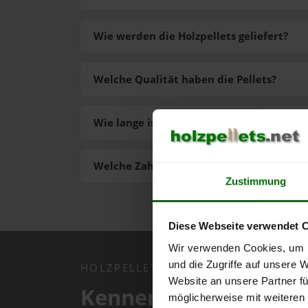
Wie werden die Holzpellets geliefert?
Welche Qualität haben die Pellets?
Wie lange ist die Lieferzeit der Pellets?
Welche Zahlungsarten gibt es?
Zustimmung
Diese Webseite verwendet 
Wir verwenden Cookies, um I
und die Zugriffe auf unsere 
HOLZPELLETS.NET APP
Website an unsere Partner fü
Kennen Sie schon uns
möglicherweise mit weiteren