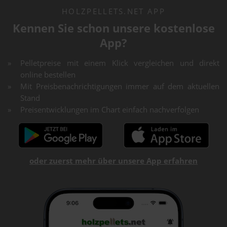
HOLZPELLETS.NET APP
Kennen Sie schon unsere kostenlose
App?
Pelletpreise mit einem Klick vergleichen und direkt
online bestellen
Mit Preisbenachrichtigungen immer auf dem aktuellen
Stand
Preisentwicklungen im Chart einfach nachverfolgen
oder zuerst mehr über unsere App erfahren