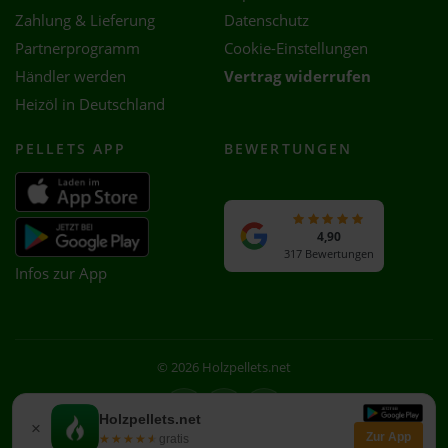
Zahlung & Lieferung
Datenschutz
Partnerprogramm
Cookie-Einstellungen
Händler werden
Vertrag widerrufen
Heizöl in Deutschland
PELLETS APP
BEWERTUNGEN
4,90
317 Bewertungen
Infos zur App
© 2026 Holzpellets.net
Facebook
Instagram
WhatsApp
Holzpellets.net
×
Zur App
★★★★★
★★★★★
gratis