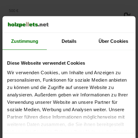
500 €
450 €
400 €
Zustimmung
Details
Über Cookies
350 €
Diese Webseite verwendet Cookies
300 €
Wir verwenden Cookies, um Inhalte und Anzeigen zu
personalisieren, Funktionen für soziale Medien anbieten
250 €
September
Januar
Mai
zu können und die Zugriffe auf unsere Website zu
2025
2026
2026
analysieren. Außerdem geben wir Informationen zu Ihrer
lose Ware
Sackware
Verwendung unserer Website an unsere Partner für
soziale Medien, Werbung und Analysen weiter. Unsere
Die aktuelle Preisentwicklung für Holzpellets in Deutschland
Partner führen diese Informationen möglicherweise mit
können Sie jederzeit auf unserer
Pelletspreise
-Seite
weiteren Daten zusammen, die Sie ihnen bereitgestellt
nachvollziehen.
haben oder die sie im Rahmen Ihrer Nutzung der Dienste