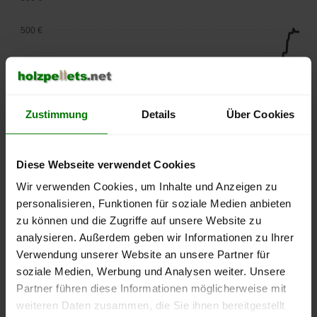
500 €
450 €
400 €
Zustimmung
Details
Über Cookies
350 €
300 €
Diese Webseite verwendet Cookies
Wir verwenden Cookies, um Inhalte und Anzeigen zu
250 €
personalisieren, Funktionen für soziale Medien anbieten
September
Januar
Mai
2025
2026
2026
zu können und die Zugriffe auf unsere Website zu
analysieren. Außerdem geben wir Informationen zu Ihrer
lose Ware
Sackware
Verwendung unserer Website an unsere Partner für
Die aktuelle Preisentwicklung für Holzpellets in Deutschland
soziale Medien, Werbung und Analysen weiter. Unsere
können Sie jederzeit auf unserer
Pelletspreise
-Seite
Partner führen diese Informationen möglicherweise mit
nachvollziehen.
weiteren Daten zusammen, die Sie ihnen bereitgestellt