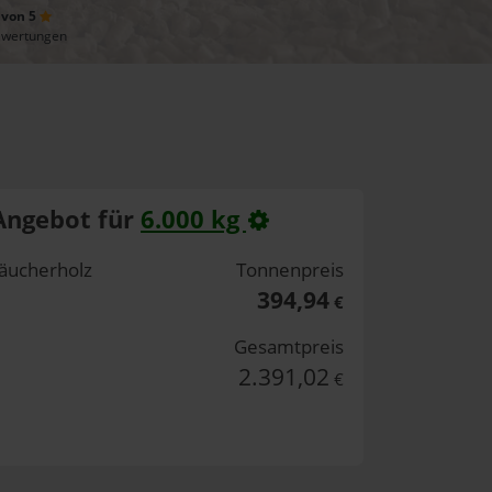
 von 5
ewertungen
Angebot für
6.000 kg
äucherholz
Tonnenpreis
394,94
€
Gesamtpreis
2.391,02
€