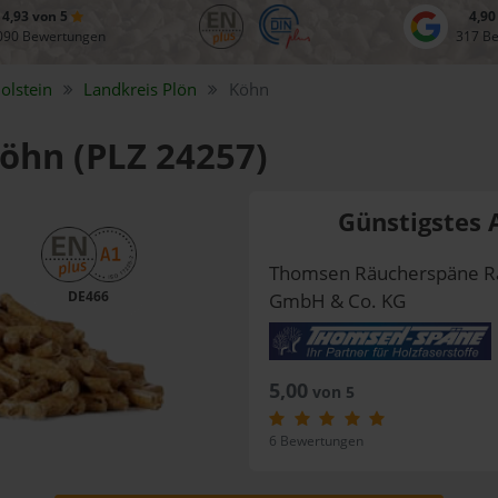
4,93 von 5
4,90
090 Bewertungen
317 B
olstein
Landkreis
Plön
Köhn
Köhn (PLZ 24257)
Günstigstes 
Thomsen Räucherspäne R
DE466
GmbH & Co. KG
5,00
von 5
6 Bewertungen