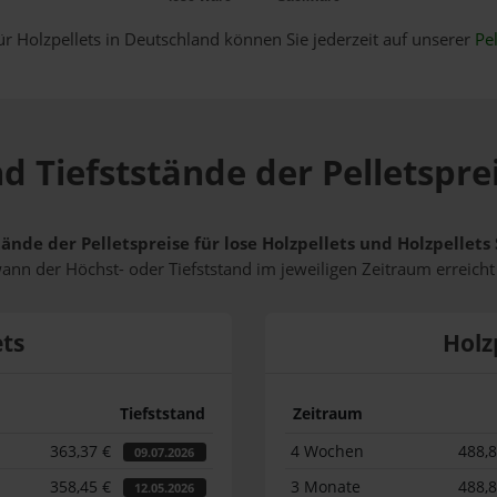
ür Holzpellets in Deutschland können Sie jederzeit auf unserer
Pel
d Tiefststände der Pelletspre
tände der Pelletspreise für lose Holzpellets und Holzpellet
wann der Höchst- oder Tiefststand im jeweiligen Zeitraum erreich
ets
Holz
Tiefststand
Zeitraum
363,37 €
4 Wochen
488,
09.07.2026
358,45 €
3 Monate
488,
12.05.2026