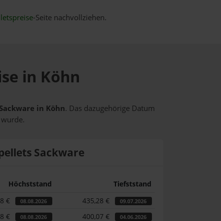
letspreise
-Seite nachvollziehen.
ise in Köhn
s Sackware in Köhn
. Das dazugehörige Datum
t wurde.
pellets Sackware
Höchststand
Tiefststand
88 €
435,28 €
08.08.2026
09.07.2026
88 €
400,07 €
08.08.2026
04.06.2026