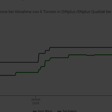
 Tonne bei Abnahme
von 6 Tonnen
in DINplus-/ENplus-Qualität bei e
Januar
2026
lose Ware
Sackware