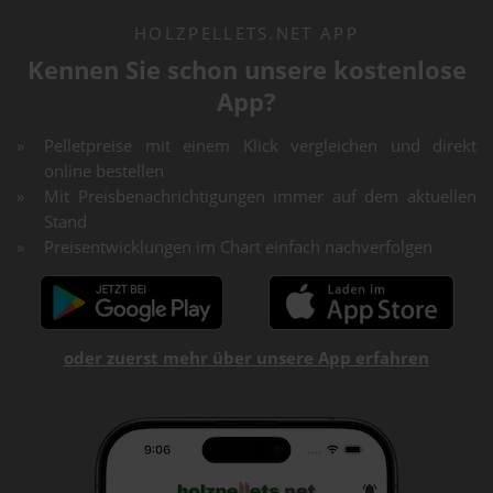
HOLZPELLETS.NET APP
Kennen Sie schon unsere kostenlose
App?
Pelletpreise mit einem Klick vergleichen und direkt
online bestellen
Mit Preisbenachrichtigungen immer auf dem aktuellen
Stand
Preisentwicklungen im Chart einfach nachverfolgen
oder zuerst mehr über unsere App erfahren