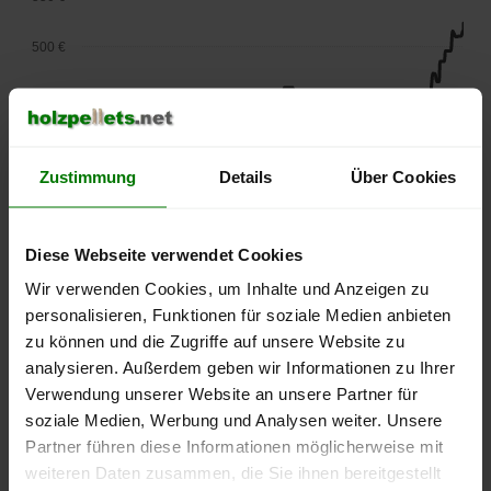
500 €
450 €
400 €
Zustimmung
Details
Über Cookies
350 €
300 €
Diese Webseite verwendet Cookies
Wir verwenden Cookies, um Inhalte und Anzeigen zu
250 €
personalisieren, Funktionen für soziale Medien anbieten
September
Januar
Mai
2025
2026
2026
zu können und die Zugriffe auf unsere Website zu
analysieren. Außerdem geben wir Informationen zu Ihrer
lose Ware
Sackware
Verwendung unserer Website an unsere Partner für
Die aktuelle Preisentwicklung für Holzpellets in Deutschland
soziale Medien, Werbung und Analysen weiter. Unsere
können Sie jederzeit auf unserer
Pelletspreise
-Seite
Partner führen diese Informationen möglicherweise mit
nachvollziehen.
weiteren Daten zusammen, die Sie ihnen bereitgestellt