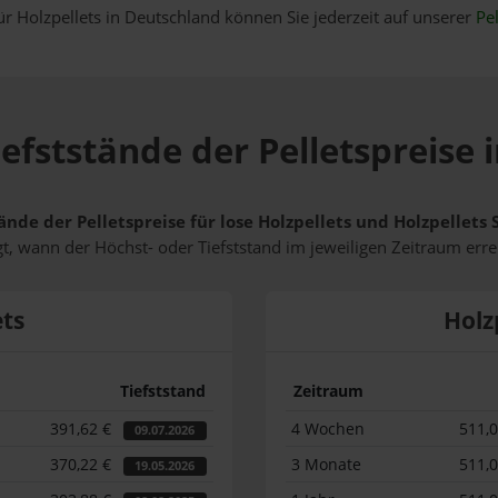
ür Holzpellets in Deutschland können Sie jederzeit auf unserer
Pel
efststände der Pelletspreise
ände der Pelletspreise für lose Holzpellets und Holzpellet
t, wann der Höchst- oder Tiefststand im jeweiligen Zeitraum erre
ets
Holz
Tiefststand
Zeitraum
391,62 €
4 Wochen
511,
09.07.2026
370,22 €
3 Monate
511,
19.05.2026