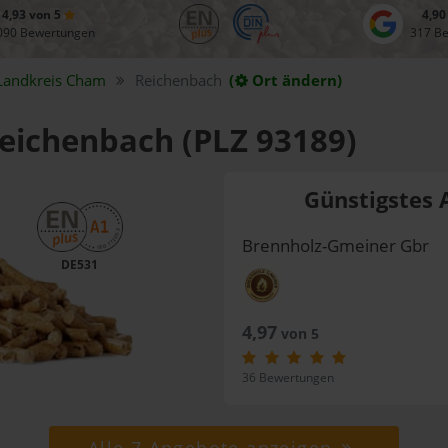
4,93 von 5
4,90
090 Bewertungen
317 B
Landkreis
Cham
Reichenbach
(
Ort ändern)
Reichenbach (PLZ 93189)
Günstigstes 
Brennholz-Gmeiner Gbr
DE531
4,97
von 5
36 Bewertungen