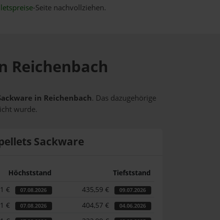
letspreise
-Seite nachvollziehen.
 in Reichenbach
s Sackware in Reichenbach
. Das dazugehörige
icht wurde.
pellets Sackware
Höchststand
Tiefststand
01 €
435,59 €
07.08.2026
09.07.2026
01 €
404,57 €
07.08.2026
04.06.2026