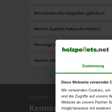
Wie werden die Holzpellets geliefert?
Welche Qualität haben die Pellets?
Wie lange ist die Lieferzeit der Pellets?
Welche Zahlungsarten gibt es?
Zustimmung
Diese Webseite verwendet 
Wir verwenden Cookies, um I
und die Zugriffe auf unsere 
HOLZPELLETS.NET APP
Website an unsere Partner fü
Kennen Sie schon uns
möglicherweise mit weiteren