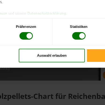
n.
ssum
und unsere
Datenschutzerklärung
.
d direkt online bestellen
m aktuellen Stand
Präferenzen
Statistiken
erfolgen
Auswahl erlauben
fahren
lzpellets-Chart für Reichenb