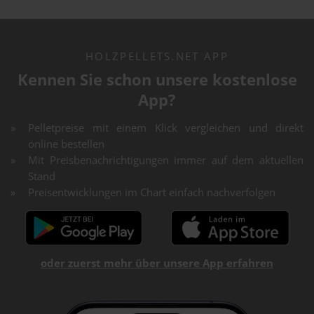
HOLZPELLETS.NET APP
Kennen Sie schon unsere kostenlose
App?
Pelletpreise mit einem Klick vergleichen und direkt
online bestellen
Mit Preisbenachrichtigungen immer auf dem aktuellen
Stand
Preisentwicklungen im Chart einfach nachverfolgen
oder zuerst mehr über unsere App erfahren