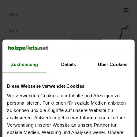
500 €
450 €
400 €
Zustimmung
Details
Über Cookies
350 €
300 €
Diese Webseite verwendet Cookies
Wir verwenden Cookies, um Inhalte und Anzeigen zu
250 €
personalisieren, Funktionen für soziale Medien anbieten
September
Januar
Mai
2025
2026
2026
zu können und die Zugriffe auf unsere Website zu
analysieren. Außerdem geben wir Informationen zu Ihrer
lose Ware
Sackware
Verwendung unserer Website an unsere Partner für
Die aktuelle Preisentwicklung für Holzpellets in Deutschland
soziale Medien, Werbung und Analysen weiter. Unsere
können Sie jederzeit auf unserer
Pelletspreise
-Seite