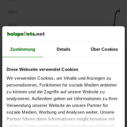
500 €
450 €
400 €
Zustimmung
Details
Über Cookies
350 €
300 €
Diese Webseite verwendet Cookies
250 €
Wir verwenden Cookies, um Inhalte und Anzeigen zu
September
Januar
Mai
personalisieren, Funktionen für soziale Medien anbieten
2025
2026
2026
zu können und die Zugriffe auf unsere Website zu
lose Ware
Sackware
analysieren. Außerdem geben wir Informationen zu Ihrer
Die aktuelle Preisentwicklung für Holzpellets in Deutschland
Verwendung unserer Website an unsere Partner für
können Sie jederzeit auf unserer
Pelletspreise
-Seite
soziale Medien, Werbung und Analysen weiter. Unsere
nachvollziehen.
Partner führen diese Informationen möglicherweise mit
weiteren Daten zusammen, die Sie ihnen bereitgestellt