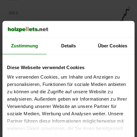
500 €
450 €
400 €
Zustimmung
Details
Über Cookies
350 €
Diese Webseite verwendet Cookies
300 €
Wir verwenden Cookies, um Inhalte und Anzeigen zu
250 €
personalisieren, Funktionen für soziale Medien anbieten
September
Januar
Mai
zu können und die Zugriffe auf unsere Website zu
2025
2026
2026
analysieren. Außerdem geben wir Informationen zu Ihrer
lose Ware
Sackware
Verwendung unserer Website an unsere Partner für
Die aktuelle Preisentwicklung für Holzpellets in Deutschland
soziale Medien, Werbung und Analysen weiter. Unsere
können Sie jederzeit auf unserer
Pelletspreise
-Seite
Partner führen diese Informationen möglicherweise mit
nachvollziehen.
weiteren Daten zusammen, die Sie ihnen bereitgestellt
haben oder die sie im Rahmen Ihrer Nutzung der Dienste