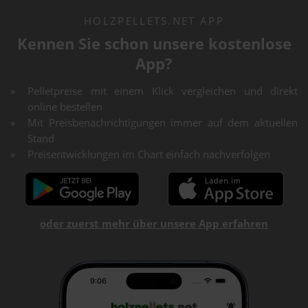
HOLZPELLETS.NET APP
Kennen Sie schon unsere kostenlose
App?
Pelletpreise mit einem Klick vergleichen und direkt
online bestellen
Mit Preisbenachrichtigungen immer auf dem aktuellen
Stand
Preisentwicklungen im Chart einfach nachverfolgen
oder zuerst mehr über unsere App erfahren