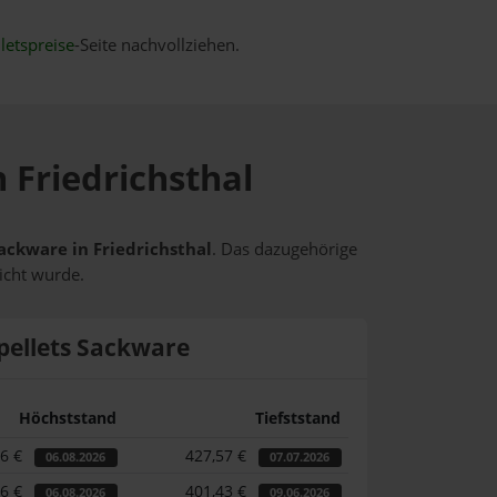
letspreise
-Seite nachvollziehen.
n Friedrichsthal
Sackware in Friedrichsthal
. Das dazugehörige
icht wurde.
pellets Sackware
Höchststand
Tiefststand
86 €
427,57 €
06.08.2026
07.07.2026
86 €
401,43 €
06.08.2026
09.06.2026