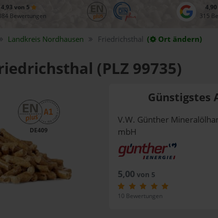
4,93 von 5
4,90
084 Bewertungen
315 B
Landkreis
Nordhausen
Friedrichsthal
(
Ort ändern)
riedrichsthal (PLZ 99735)
Günstigstes 
V.W. Günther Mineralölhan
DE409
mbH
5,00
von 5
10 Bewertungen