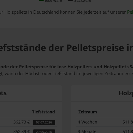
lose Ware
Sackware
ür Holzpellets in Deutschland können Sie jederzeit auf unserer
Pel
fststände der Pelletspreise i
nde der Pelletspreise für lose Holzpellets und Holzpellets 
t, wann der Höchst- oder Tiefststand im jeweiligen Zeitraum erre
ets
Holz
Tiefststand
Zeitraum
362,73 €
4 Wochen
511,
07.07.2026
352,89 €
3 Monate
511,
29.05.2026