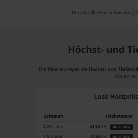
Die aktuelle Preisentwicklung f
Höchst- und Tie
Die Tabellen zeigen die
Höchst- und Tiefststä
Datum zeig
Lose Holzpell
Zeitraum
Höchststand
4 Wochen
410,88 €
06.08.2026
3 Monate
410,88 €
06.08.2026