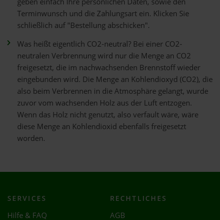
geben einfach Ihre persönlichen Daten, sowie den
Terminwunsch und die Zahlungsart ein. Klicken Sie
schließlich auf "Bestellung abschicken".
Was heißt eigentlich CO2-neutral? Bei einer CO2-
neutralen Verbrennung wird nur die Menge an CO2
freigesetzt, die im nachwachsenden Brennstoff wieder
eingebunden wird. Die Menge an Kohlendioxyd (CO2), die
also beim Verbrennen in die Atmosphäre gelangt, wurde
zuvor vom wachsenden Holz aus der Luft entzogen.
Wenn das Holz nicht genutzt, also verfault wäre, wäre
diese Menge an Kohlendioxid ebenfalls freigesetzt
worden.
SERVICES
RECHTLICHES
Hilfe & FAQ
AGB