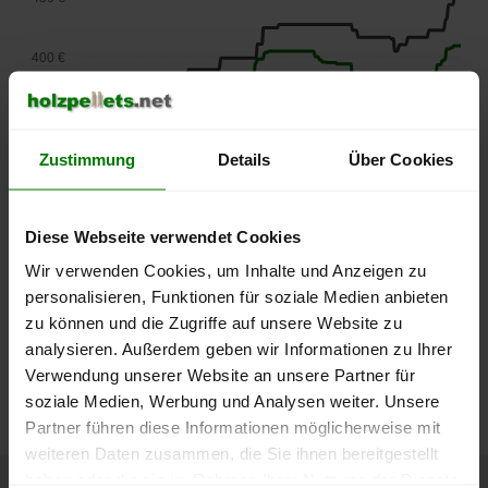
400 €
350 €
Zustimmung
Details
Über Cookies
300 €
Diese Webseite verwendet Cookies
250 €
September
Januar
Mai
Wir verwenden Cookies, um Inhalte und Anzeigen zu
2025
2026
2026
personalisieren, Funktionen für soziale Medien anbieten
lose Ware
Sackware
zu können und die Zugriffe auf unsere Website zu
Die aktuelle Preisentwicklung für Holzpellets in Deutschland
analysieren. Außerdem geben wir Informationen zu Ihrer
können Sie jederzeit auf unserer
Pelletspreise
-Seite
Verwendung unserer Website an unsere Partner für
nachvollziehen.
soziale Medien, Werbung und Analysen weiter. Unsere
Partner führen diese Informationen möglicherweise mit
weiteren Daten zusammen, die Sie ihnen bereitgestellt
haben oder die sie im Rahmen Ihrer Nutzung der Dienste