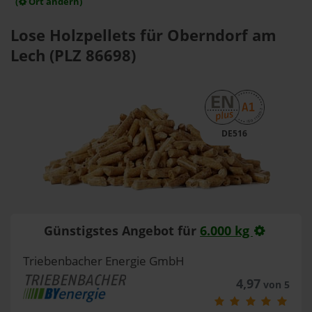
(
Ort ändern)
Lose Holzpellets für Oberndorf am
Lech (PLZ 86698)
DE516
Günstigstes Angebot für
6.000 kg
Triebenbacher Energie GmbH
4,97
von 5