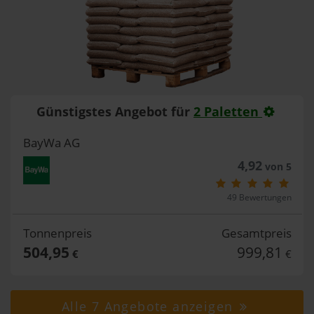
Günstigstes Angebot für
2 Paletten
BayWa AG
4,92
von 5
49 Bewertungen
Tonnenpreis
Gesamtpreis
504,95
999,81
€
€
Alle 7 Angebote anzeigen