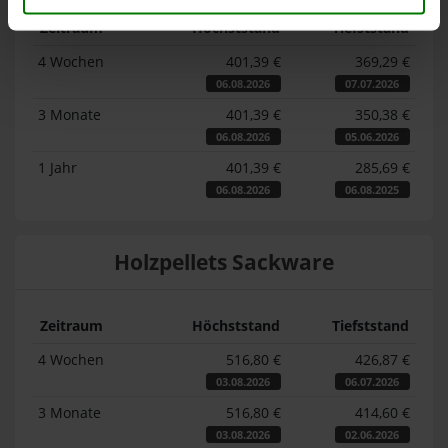
Zeitraum
Höchststand
Tiefststand
4 Wochen
401,39 €
369,29 €
06.08.2026
07.07.2026
3 Monate
401,39 €
350,38 €
06.08.2026
05.06.2026
1 Jahr
401,39 €
285,69 €
06.08.2026
06.08.2025
Holzpellets Sackware
Zeitraum
Höchststand
Tiefststand
4 Wochen
516,80 €
426,87 €
03.08.2026
06.07.2026
3 Monate
516,80 €
414,60 €
03.08.2026
02.06.2026