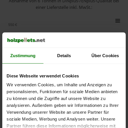
Abnahme
von 6 Tonnen
in DINplus-/ENplus-Qualität bei
einer Lieferstelle inkl. MwSt.:
550 €
500 €
450 €
Zustimmung
Details
Über Cookies
400 €
Diese Webseite verwendet Cookies
350 €
Wir verwenden Cookies, um Inhalte und Anzeigen zu
300 €
personalisieren, Funktionen für soziale Medien anbieten
zu können und die Zugriffe auf unsere Website zu
250 €
analysieren. Außerdem geben wir Informationen zu Ihrer
September
Januar
Mai
Verwendung unserer Website an unsere Partner für
2025
2026
2026
soziale Medien, Werbung und Analysen weiter. Unsere
lose Ware
Sackware
Partner führen diese Informationen möglicherweise mit