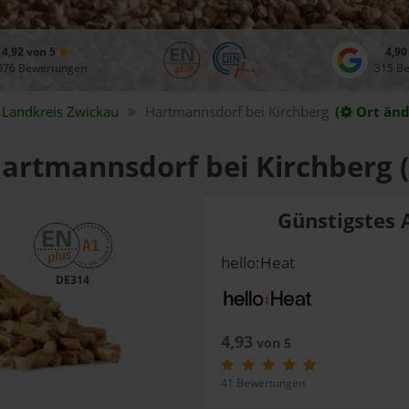
4,92 von 5
4,90
076 Bewertungen
315 B
Landkreis
Zwickau
Hartmannsdorf bei Kirchberg
(
Ort änd
Hartmannsdorf bei Kirchberg 
Günstigstes 
hello:Heat
DE314
4,93
von 5
41 Bewertungen