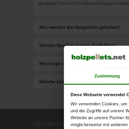
genauen Preis für Ihre Wunschmenge erhalte
Wie werden die Holzpellets geliefert?
Welche Qualität haben die Pellets?
Wie lange ist die Lieferzeit der Pellets?
Zustimmung
Welche Zahlungsarten gibt es?
Diese Webseite verwendet 
Wir verwenden Cookies, um I
und die Zugriffe auf unsere 
Website an unsere Partner fü
HOLZPELLETS.NET APP
möglicherweise mit weiteren