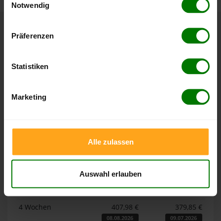
Notwendig
Hier finden Sie unser
Impressum
und unsere
Datenschutzerklärung
.
Präferenzen
Höchst- und Tiefststände der
Pelletspreise in Hepberg
Statistiken
Die Tabellen zeigen die
Höchst- und Tiefststände der
Pelletspreise für lose Holzpellets und Holzpellets
Marketing
Sackware in Hepberg
. Das dazugehörige Datum zeigt,
wann der Höchst- oder Tiefststand im jeweiligen Zeitraum
erreicht wurde.
Alle zulassen
Lose Holzpellets
Auswahl erlauben
Zeitraum
Höchststand
Tiefststand
4 Wochen
407,98 €
379,85 €
08.08.2026
09.07.2026