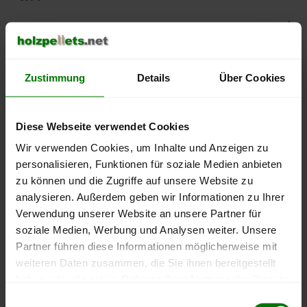
500 €
450 €
Zustimmung
Details
Über Cookies
400 €
350 €
Diese Webseite verwendet Cookies
Wir verwenden Cookies, um Inhalte und Anzeigen zu
300 €
personalisieren, Funktionen für soziale Medien anbieten
zu können und die Zugriffe auf unsere Website zu
250 €
analysieren. Außerdem geben wir Informationen zu Ihrer
September
Januar
Mai
2025
2026
2026
Verwendung unserer Website an unsere Partner für
soziale Medien, Werbung und Analysen weiter. Unsere
lose Ware
Sackware
Partner führen diese Informationen möglicherweise mit
Die aktuelle Preisentwicklung für Holzpellets in Deutschland
weiteren Daten zusammen, die Sie ihnen bereitgestellt
können Sie jederzeit auf unserer
Pelletspreise
-Seite
haben oder die sie im Rahmen Ihrer Nutzung der Dienste
nachvollziehen.
gesammelt haben.
Einwilligungsauswahl