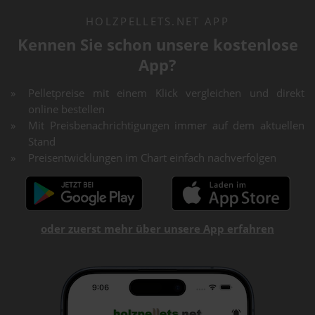
HOLZPELLETS.NET APP
Kennen Sie schon unsere kostenlose
App?
Pelletpreise mit einem Klick vergleichen und direkt
online bestellen
Mit Preisbenachrichtigungen immer auf dem aktuellen
Stand
Preisentwicklungen im Chart einfach nachverfolgen
oder zuerst mehr über unsere App erfahren