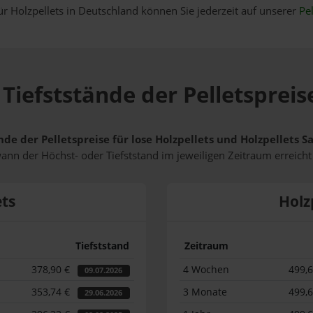
ür Holzpellets in Deutschland können Sie jederzeit auf unserer
Pel
Tiefststände der Pelletspreis
nde der Pelletspreise für lose Holzpellets und Holzpellets 
wann der Höchst- oder Tiefststand im jeweiligen Zeitraum erreich
ets
Holz
Tiefststand
Zeitraum
378,90 €
4 Wochen
499,
09.07.2026
353,74 €
3 Monate
499,
29.06.2026