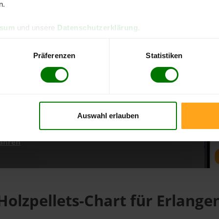
n.
ssum
und unsere
Datenschutzerklärung
.
d direkt online bestellen
m aktuellen Stand
Präferenzen
Statistiken
erfolgen
Auswahl erlauben
fahren
Holzpellets-Chart für Erlange