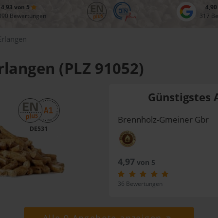
4,93 von 5
4,90
090 Bewertungen
317 B
Erlangen
Erlangen (PLZ 91052)
Günstigstes 
Brennholz-Gmeiner Gbr
DE531
4,97
von 5
36 Bewertungen