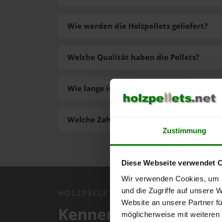
Wie werden die Holzpellets geliefert?
Welche Qualität haben die Pellets?
Wie lange ist die Lieferzeit der Pellets?
Welche Zahlungsarten gibt es?
Zustimmung
Diese Webseite verwendet 
Wir verwenden Cookies, um I
und die Zugriffe auf unsere 
HOLZPELLETS.NET APP
Website an unsere Partner fü
Kennen Sie schon uns
möglicherweise mit weiteren