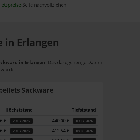
letspreise
-Seite nachvollziehen.
e in Erlangen
Sackware in Erlangen
. Das dazugehörige Datum
t wurde.
pellets Sackware
Höchststand
Tiefststand
66 €
440,00 €
29.07.2026
09.07.2026
66 €
412,54 €
29.07.2026
08.06.2026