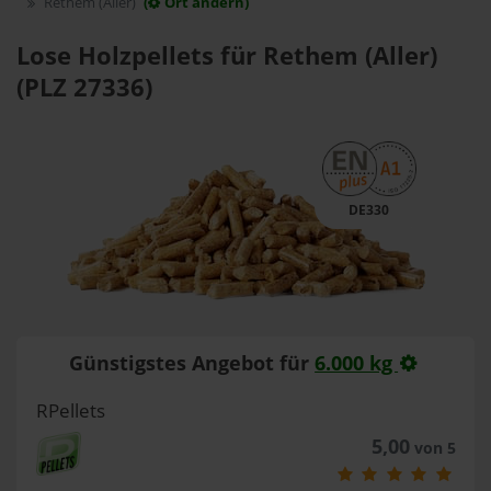
Rethem (Aller)
(
Ort ändern)
Lose Holzpellets für Rethem (Aller)
(PLZ 27336)
DE330
Günstigstes Angebot für
6.000 kg
RPellets
5,00
von 5