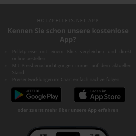
HOLZPELLETS.NET APP
Kennen Sie schon unsere kostenlose
App?
Pelletpreise mit einem Klick vergleichen und direkt
online bestellen
Mit Preisbenachrichtigungen immer auf dem aktuellen
Stand
Preisentwicklungen im Chart einfach nachverfolgen
oder zuerst mehr über unsere App erfahren