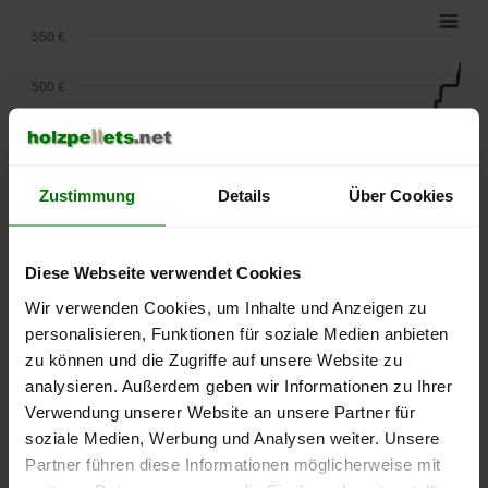
550 €
500 €
450 €
400 €
Zustimmung
Details
Über Cookies
350 €
Diese Webseite verwendet Cookies
300 €
Wir verwenden Cookies, um Inhalte und Anzeigen zu
personalisieren, Funktionen für soziale Medien anbieten
250 €
September
Januar
Mai
zu können und die Zugriffe auf unsere Website zu
2025
2026
2026
analysieren. Außerdem geben wir Informationen zu Ihrer
lose Ware
Sackware
Verwendung unserer Website an unsere Partner für
soziale Medien, Werbung und Analysen weiter. Unsere
Die aktuelle Preisentwicklung für Holzpellets in Deutschland
Partner führen diese Informationen möglicherweise mit
können Sie jederzeit auf unserer
Pelletspreise
-Seite