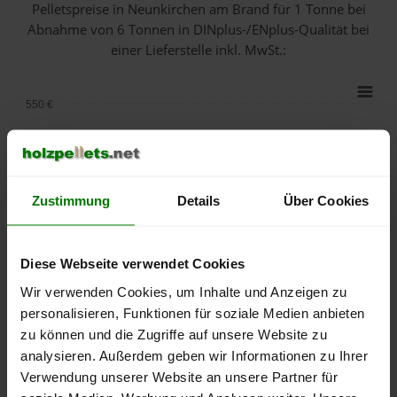
Pelletspreise in Neunkirchen am Brand für 1 Tonne bei
Abnahme
von 6 Tonnen
in DINplus-/ENplus-Qualität bei
einer Lieferstelle inkl. MwSt.:
550 €
500 €
450 €
Zustimmung
Details
Über Cookies
400 €
Diese Webseite verwendet Cookies
350 €
Wir verwenden Cookies, um Inhalte und Anzeigen zu
300 €
personalisieren, Funktionen für soziale Medien anbieten
zu können und die Zugriffe auf unsere Website zu
250 €
analysieren. Außerdem geben wir Informationen zu Ihrer
September
Januar
Mai
Verwendung unserer Website an unsere Partner für
2025
2026
2026