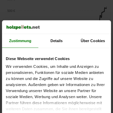
500 €
450 €
400 €
Zustimmung
Details
Über Cookies
350 €
300 €
Diese Webseite verwendet Cookies
Wir verwenden Cookies, um Inhalte und Anzeigen zu
250 €
personalisieren, Funktionen für soziale Medien anbieten
September
Januar
Mai
2025
2026
2026
zu können und die Zugriffe auf unsere Website zu
analysieren. Außerdem geben wir Informationen zu Ihrer
lose Ware
Sackware
Verwendung unserer Website an unsere Partner für
Die aktuelle Preisentwicklung für Holzpellets in Deutschland
soziale Medien, Werbung und Analysen weiter. Unsere
können Sie jederzeit auf unserer
Pelletspreise
-Seite
Partner führen diese Informationen möglicherweise mit
nachvollziehen.
weiteren Daten zusammen, die Sie ihnen bereitgestellt