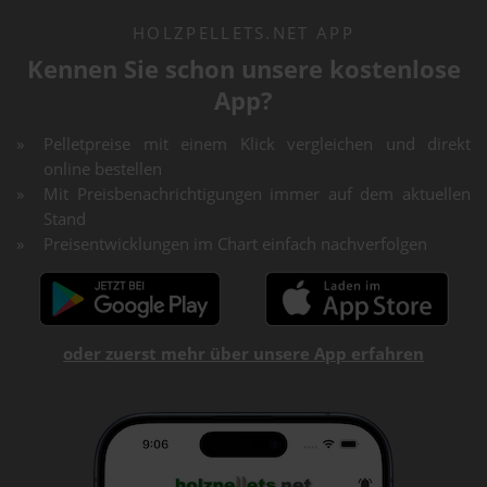
HOLZPELLETS.NET APP
Kennen Sie schon unsere kostenlose
App?
Pelletpreise mit einem Klick vergleichen und direkt
online bestellen
Mit Preisbenachrichtigungen immer auf dem aktuellen
Stand
Preisentwicklungen im Chart einfach nachverfolgen
oder zuerst mehr über unsere App erfahren