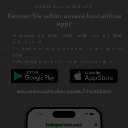
HOLZPELLETS.NET APP
Kennen Sie schon unsere kostenlose
App?
Pelletpreise mit einem Klick vergleichen und direkt
online bestellen
Mit Preisbenachrichtigungen immer auf dem aktuellen
Stand
Preisentwicklungen im Chart einfach nachverfolgen
oder zuerst mehr über unsere App erfahren