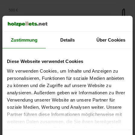
500 €
450 €
400 €
Zustimmung
Details
Über Cookies
350 €
Diese Webseite verwendet Cookies
300 €
Wir verwenden Cookies, um Inhalte und Anzeigen zu
personalisieren, Funktionen für soziale Medien anbieten
250 €
September
Januar
Mai
zu können und die Zugriffe auf unsere Website zu
2025
2026
2026
analysieren. Außerdem geben wir Informationen zu Ihrer
lose Ware
Sackware
Verwendung unserer Website an unsere Partner für
soziale Medien, Werbung und Analysen weiter. Unsere
Die aktuelle Preisentwicklung für Holzpellets in Deutschland
Partner führen diese Informationen möglicherweise mit
können Sie jederzeit auf unserer
Pelletspreise
-Seite
weiteren Daten zusammen, die Sie ihnen bereitgestellt
nachvollziehen.
haben oder die sie im Rahmen Ihrer Nutzung der Dienste