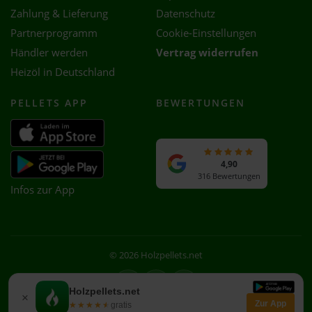
Zahlung & Lieferung
Datenschutz
Partnerprogramm
Cookie-Einstellungen
Händler werden
Vertrag widerrufen
Heizöl in Deutschland
PELLETS APP
BEWERTUNGEN
4,90
316 Bewertungen
Infos zur App
© 2026 Holzpellets.net
Facebook
Instagram
WhatsApp
Holzpellets.net
×
Zur App
★★★★★
★★★★★
gratis