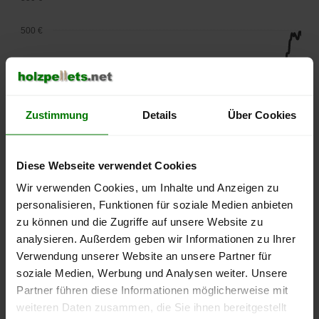
500 €
450 €
400 €
Zustimmung
Details
Über Cookies
350 €
300 €
Diese Webseite verwendet Cookies
Wir verwenden Cookies, um Inhalte und Anzeigen zu
250 €
personalisieren, Funktionen für soziale Medien anbieten
September
Januar
Mai
2025
2026
2026
zu können und die Zugriffe auf unsere Website zu
analysieren. Außerdem geben wir Informationen zu Ihrer
lose Ware
Sackware
Verwendung unserer Website an unsere Partner für
Die aktuelle Preisentwicklung für Holzpellets in Deutschland
soziale Medien, Werbung und Analysen weiter. Unsere
können Sie jederzeit auf unserer
Pelletspreise
-Seite
Partner führen diese Informationen möglicherweise mit
nachvollziehen.
weiteren Daten zusammen, die Sie ihnen bereitgestellt