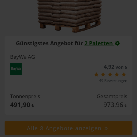
Günstigstes Angebot für
2 Paletten
BayWa AG
4,92
von 5
49 Bewertungen
Tonnenpreis
Gesamtpreis
491,90
973,96
€
€
Alle 8 Angebote anzeigen