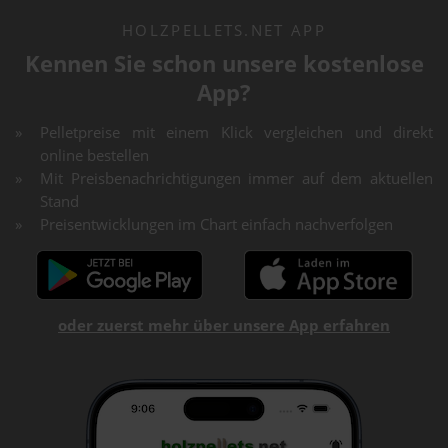
HOLZPELLETS.NET APP
Kennen Sie schon unsere kostenlose
App?
Pelletpreise mit einem Klick vergleichen und direkt
online bestellen
Mit Preisbenachrichtigungen immer auf dem aktuellen
Stand
Preisentwicklungen im Chart einfach nachverfolgen
oder zuerst mehr über unsere App erfahren