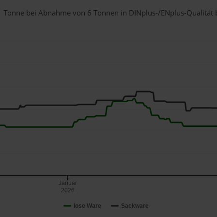
ür 1 Tonne bei Abnahme
von 6 Tonnen
in DINplus-/ENplus-Qualität be
Januar
2026
lose Ware
Sackware