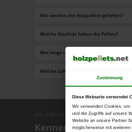
Wie werden die Holzpellets geliefert?
Welche Qualität haben die Pellets?
Wie lange ist die Lieferzeit der Pellets?
Welche Zahlungsarten gibt es?
Zustimmung
Diese Webseite verwendet 
Wir verwenden Cookies, um I
und die Zugriffe auf unsere 
HOLZPELLETS.NET APP
Website an unsere Partner fü
Kennen Sie schon uns
möglicherweise mit weiteren