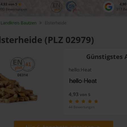
4,93 von 5
4,90
090 Bewertungen
317 B
Landkreis
Bautzen
Elsterheide
Elsterheide (PLZ 02979)
Günstigstes 
hello:Heat
DE314
4,93
von 5
44 Bewertungen