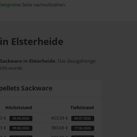
letspreise
-Seite nachvollziehen.
in Elsterheide
 Sackware in Elsterheide
. Das dazugehörige
icht wurde.
pellets Sackware
Höchststand
Tiefststand
33 €
453,39 €
09.08.2026
09.07.2026
33 €
383,69 €
09.08.2026
17.06.2026