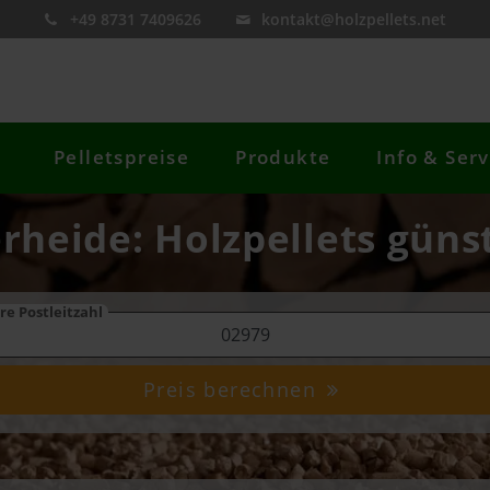
+49 8731 7409626
kontakt@holzpellets.net
Pelletspreise
Produkte
Info & Serv
erheide: Holzpellets güns
re Postleitzahl
Preis berechnen