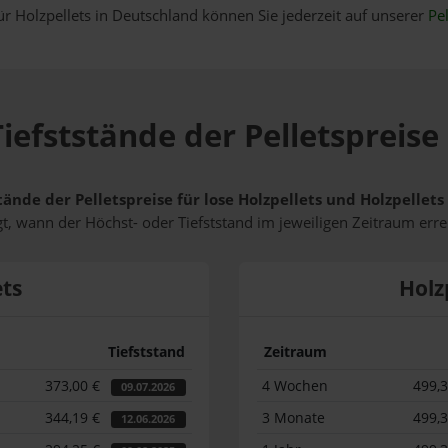
ür Holzpellets in Deutschland können Sie jederzeit auf unserer
Pel
iefststände der Pelletspreise 
tände der Pelletspreise für lose Holzpellets und Holzpellets
t, wann der Höchst- oder Tiefststand im jeweiligen Zeitraum erre
ets
Holz
Tiefststand
Zeitraum
373,00 €
4 Wochen
499,
09.07.2026
344,19 €
3 Monate
499,
12.06.2026