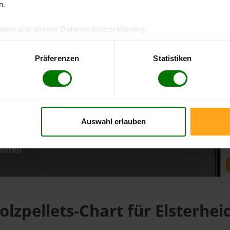
n.
ssum
und unsere
Datenschutzerklärung
.
d direkt online bestellen
m aktuellen Stand
Präferenzen
Statistiken
erfolgen
Auswahl erlauben
fahren
olzpellets-Chart für Elsterhei