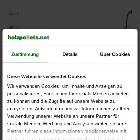
500 €
450 €
400 €
Zustimmung
Details
Über Cookies
350 €
300 €
Diese Webseite verwendet Cookies
250 €
Wir verwenden Cookies, um Inhalte und Anzeigen zu
September
Januar
Mai
personalisieren, Funktionen für soziale Medien anbieten
2025
2026
2026
zu können und die Zugriffe auf unsere Website zu
lose Ware
Sackware
analysieren. Außerdem geben wir Informationen zu Ihrer
Die aktuelle Preisentwicklung für Holzpellets in Deutschland
Verwendung unserer Website an unsere Partner für
können Sie jederzeit auf unserer
Pelletspreise
-Seite
soziale Medien, Werbung und Analysen weiter. Unsere
nachvollziehen.
Partner führen diese Informationen möglicherweise mit
weiteren Daten zusammen, die Sie ihnen bereitgestellt