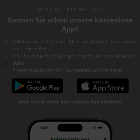
HOLZPELLETS.NET APP
Kennen Sie schon unsere kostenlose
App?
Pelletpreise mit einem Klick vergleichen und direkt
online bestellen
Mit Preisbenachrichtigungen immer auf dem aktuellen
Stand
Preisentwicklungen im Chart einfach nachverfolgen
oder zuerst mehr über unsere App erfahren