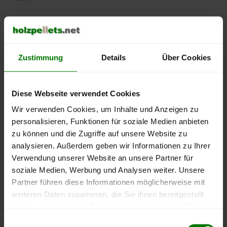
500 €
450 €
Zustimmung
Details
Über Cookies
400 €
350 €
Diese Webseite verwendet Cookies
Wir verwenden Cookies, um Inhalte und Anzeigen zu
300 €
personalisieren, Funktionen für soziale Medien anbieten
zu können und die Zugriffe auf unsere Website zu
250 €
analysieren. Außerdem geben wir Informationen zu Ihrer
September
Januar
Mai
2025
2026
2026
Verwendung unserer Website an unsere Partner für
soziale Medien, Werbung und Analysen weiter. Unsere
lose Ware
Sackware
Partner führen diese Informationen möglicherweise mit
Die aktuelle Preisentwicklung für Holzpellets in Deutschland
weiteren Daten zusammen, die Sie ihnen bereitgestellt
können Sie jederzeit auf unserer
Pelletspreise
-Seite
haben oder die sie im Rahmen Ihrer Nutzung der Dienste
nachvollziehen.
gesammelt haben.
Einwilligungsauswahl