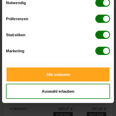
Notwendig
Hier finden Sie unser
Impressum
und unsere
Datenschutzerklärung
.
Präferenzen
Höchst- und Tiefststände der
Pelletspreise in Pettendorf
Statistiken
Die Tabellen zeigen die
Höchst- und Tiefststände der
Pelletspreise für lose Holzpellets und Holzpellets
Marketing
Sackware in Pettendorf
. Das dazugehörige Datum zeigt,
wann der Höchst- oder Tiefststand im jeweiligen Zeitraum
erreicht wurde.
Alle zulassen
Lose Holzpellets
Auswahl erlauben
Zeitraum
Höchststand
Tiefststand
4 Wochen
430,01 €
391,62 €
07.08.2026
08.07.2026