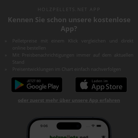
HOLZPELLETS.NET APP
Kennen Sie schon unsere kostenlose
App?
Pelletpreise mit einem Klick vergleichen und direkt
online bestellen
Mit Preisbenachrichtigungen immer auf dem aktuellen
Stand
Preisentwicklungen im Chart einfach nachverfolgen
oder zuerst mehr über unsere App erfahren