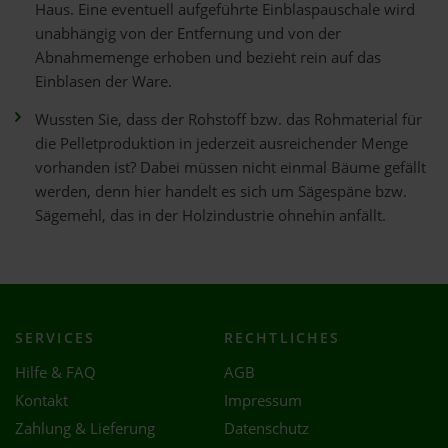
Haus. Eine eventuell aufgeführte Einblaspauschale wird
unabhängig von der Entfernung und von der
Abnahmemenge erhoben und bezieht rein auf das
Einblasen der Ware.
Wussten Sie, dass der Rohstoff bzw. das Rohmaterial für
die Pelletproduktion in jederzeit ausreichender Menge
vorhanden ist? Dabei müssen nicht einmal Bäume gefällt
werden, denn hier handelt es sich um Sägespäne bzw.
Sägemehl, das in der Holzindustrie ohnehin anfällt.
SERVICES
RECHTLICHES
Hilfe & FAQ
AGB
Kontakt
Impressum
Zahlung & Lieferung
Datenschutz