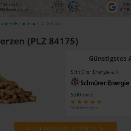
4,93 von 5
4,90
090 Bewertungen
317 B
Landkreis
Landshut
Gerzen
Gerzen (PLZ 84175)
Günstigstes 
Schnürer Energie e.K.
5,00
von 5
36 Bewertungen
Alle 9 Angebote anzeigen