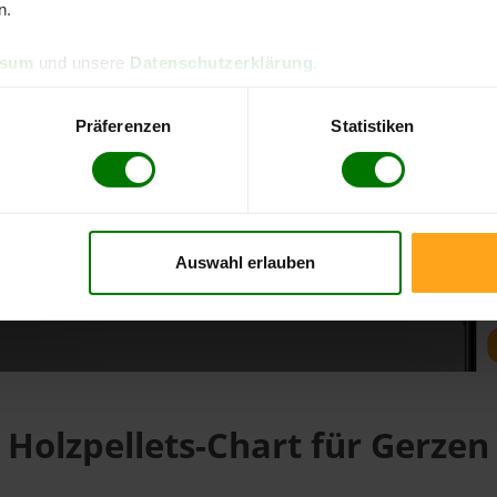
n.
ssum
und unsere
Datenschutzerklärung
.
d direkt online bestellen
m aktuellen Stand
Präferenzen
Statistiken
erfolgen
Auswahl erlauben
fahren
Holzpellets-Chart für Gerzen