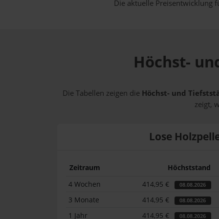
Die aktuelle Preisentwicklung f
Höchst- und
Die Tabellen zeigen die
Höchst- und Tiefstst
zeigt, 
Lose Holzpell
Zeitraum
Höchststand
4 Wochen
414,95 €
08.08.2026
3 Monate
414,95 €
08.08.2026
1 Jahr
414,95 €
08.08.2026