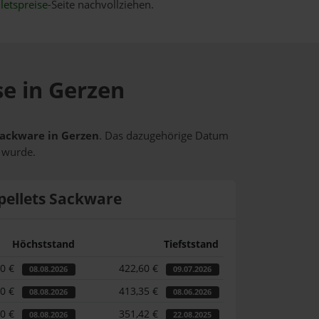
letspreise
-Seite nachvollziehen.
se in Gerzen
 Sackware in Gerzen
. Das dazugehörige Datum
t wurde.
pellets Sackware
Höchststand
Tiefststand
80 €
422,60 €
08.08.2026
09.07.2026
80 €
413,35 €
08.08.2026
08.06.2026
80 €
351,42 €
08.08.2026
22.08.2025