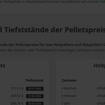
ür Holzpellets in Deutschland können Sie jederzeit auf unserer
Pel
 Tiefststände der Pelletsprei
ände der Pelletspreise für lose Holzpellets und Holzpellets
wann der Höchst- oder Tiefststand im jeweiligen Zeitraum erreich
ets
Holz
Tiefststand
Zeitraum
372,15 €
4 Wochen
470,
09.07.2026
359,52 €
3 Monate
470,
31.05.2026
286,76 €
1 Jahr
470,
08.08.2025