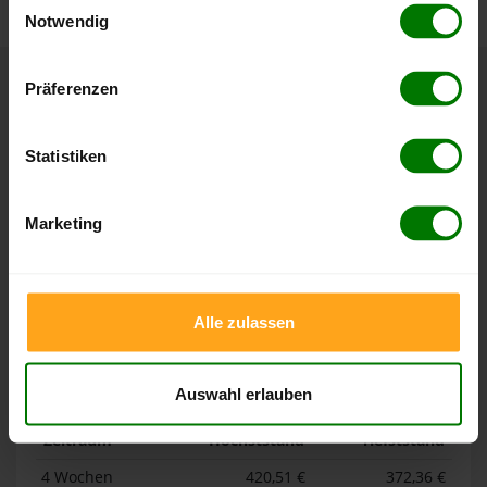
Notwendig
Hier finden Sie unser
Impressum
und unsere
Datenschutzerklärung
.
Präferenzen
Höchst- und Tiefststände der
Pelletspreise in Wilhelmshaven
Statistiken
Die Tabellen zeigen die
Höchst- und Tiefststände der
Pelletspreise für lose Holzpellets und Holzpellets
Marketing
Sackware in Wilhelmshaven
. Das dazugehörige Datum
zeigt, wann der Höchst- oder Tiefststand im jeweiligen
Zeitraum erreicht wurde.
Alle zulassen
Lose Holzpellets
Auswahl erlauben
Zeitraum
Höchststand
Tiefststand
4 Wochen
420,51 €
372,36 €