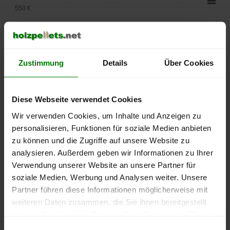
550 €
500 €
450 €
Zustimmung
Details
Über Cookies
400 €
Diese Webseite verwendet Cookies
350 €
Wir verwenden Cookies, um Inhalte und Anzeigen zu
300 €
personalisieren, Funktionen für soziale Medien anbieten
zu können und die Zugriffe auf unsere Website zu
250 €
analysieren. Außerdem geben wir Informationen zu Ihrer
September
Januar
Mai
Verwendung unserer Website an unsere Partner für
2025
2026
2026
soziale Medien, Werbung und Analysen weiter. Unsere
lose Ware
Sackware
Partner führen diese Informationen möglicherweise mit
Die aktuelle Preisentwicklung für Holzpellets in Deutschland
weiteren Daten zusammen, die Sie ihnen bereitgestellt
können Sie jederzeit auf unserer
Pelletspreise
-Seite
haben oder die sie im Rahmen Ihrer Nutzung der Dienste
nachvollziehen.
gesammelt haben.
Einwilligungsauswahl