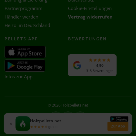
Partnerprogramm
Cookie-Einstellungen
Händler werden
Vertrag widerrufen
Heizöl in Deutschland
PELLETS APP
BEWERTUNGEN
4,90
315 Bewertungen
Infos zur App
© 2026 Holzpellets.net
Facebook
Instagram
WhatsApp
Holzpellets.net
×
Zur App
★★★★★
★★★★★
gratis