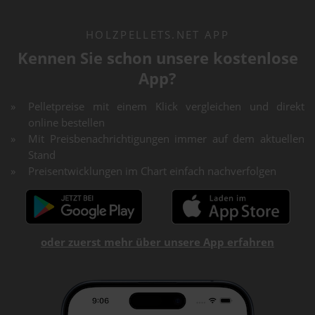
HOLZPELLETS.NET APP
Kennen Sie schon unsere kostenlose
App?
Pelletpreise mit einem Klick vergleichen und direkt
online bestellen
Mit Preisbenachrichtigungen immer auf dem aktuellen
Stand
Preisentwicklungen im Chart einfach nachverfolgen
oder zuerst mehr über unsere App erfahren