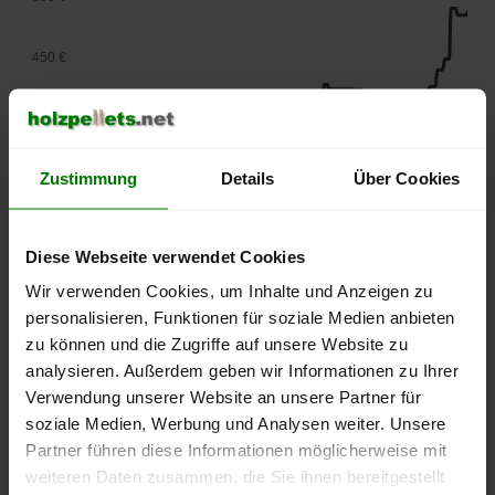
450 €
400 €
Zustimmung
Details
Über Cookies
350 €
300 €
Diese Webseite verwendet Cookies
Wir verwenden Cookies, um Inhalte und Anzeigen zu
250 €
personalisieren, Funktionen für soziale Medien anbieten
September
Januar
Mai
2025
2026
2026
zu können und die Zugriffe auf unsere Website zu
analysieren. Außerdem geben wir Informationen zu Ihrer
lose Ware
Sackware
Verwendung unserer Website an unsere Partner für
Die aktuelle Preisentwicklung für Holzpellets in Deutschland
soziale Medien, Werbung und Analysen weiter. Unsere
können Sie jederzeit auf unserer
Pelletspreise
-Seite
Partner führen diese Informationen möglicherweise mit
nachvollziehen.
weiteren Daten zusammen, die Sie ihnen bereitgestellt