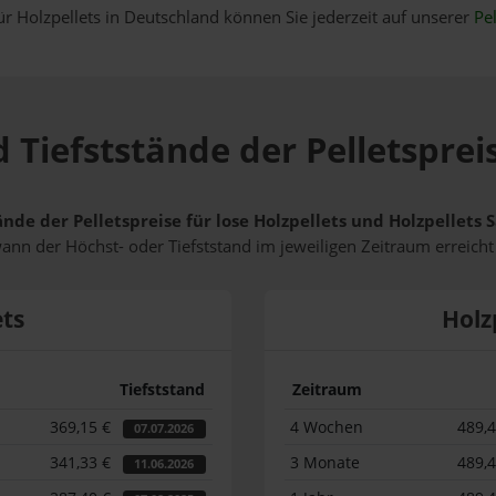
ür Holzpellets in Deutschland können Sie jederzeit auf unserer
Pel
 Tiefststände der Pelletsprei
ände der Pelletspreise für lose Holzpellets und Holzpellets
wann der Höchst- oder Tiefststand im jeweiligen Zeitraum erreich
ets
Holz
Tiefststand
Zeitraum
369,15 €
4 Wochen
489,
07.07.2026
341,33 €
3 Monate
489,
11.06.2026