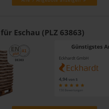
Alle 7 Angebote anzeigen
 für Eschau (PLZ 63863)
Günstigstes A
Eckhardt GmbH
DE303
4,94
von 5
150 Bewertungen