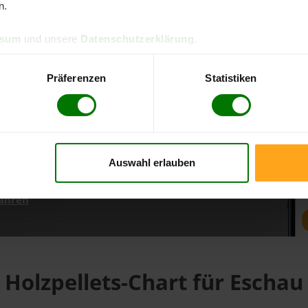
n.
ssum
und unsere
Datenschutzerklärung
.
d direkt online bestellen
m aktuellen Stand
Präferenzen
Statistiken
erfolgen
Auswahl erlauben
fahren
Holzpellets-Chart für Eschau