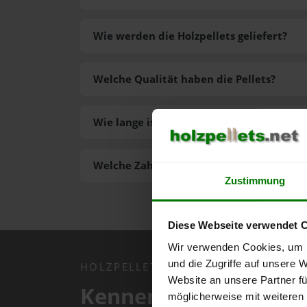
Wie werden die Holzpellets geliefert?
Welche Qualität haben die Pellets?
Wie lange ist die Lieferzeit der Pellets?
Welche Zahlungsarten gibt es?
Zustimmung
Diese Webseite verwendet 
Wir verwenden Cookies, um I
und die Zugriffe auf unsere 
HOLZPELLETS.NET APP
Website an unsere Partner fü
Kennen Sie schon uns
möglicherweise mit weiteren