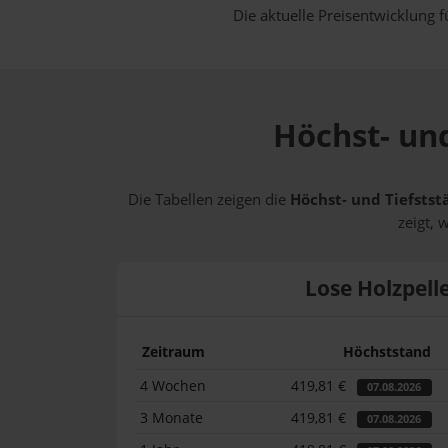
Die aktuelle Preisentwicklung f
Höchst- und
Die Tabellen zeigen die
Höchst- und Tiefstst
zeigt, 
Lose Holzpell
Zeitraum
Höchststand
4 Wochen
419,81 €
07.08.2026
3 Monate
419,81 €
07.08.2026