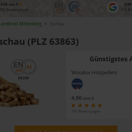
4,93 von 5
4,90
090 Bewertungen
316 B
Landkreis
Miltenberg
Eschau
Eschau (PLZ 63863)
Günstigstes 
Woodox Holzpellets
DE320
4,90
von 5
191 Bewertungen