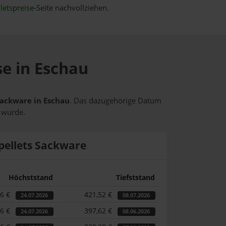
letspreise
-Seite nachvollziehen.
se in Eschau
 Sackware in Eschau
. Das dazugehörige Datum
t wurde.
pellets Sackware
Höchststand
Tiefststand
46 €
421,52 €
24.07.2026
08.07.2026
46 €
397,62 €
24.07.2026
08.06.2026