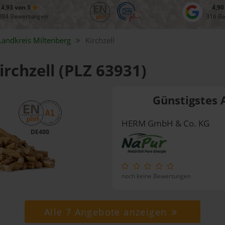
4,93 von 5
4,90
084 Bewertungen
316 B
Landkreis
Miltenberg
Kirchzell
irchzell (PLZ 63931)
Günstigstes 
HERM GmbH & Co. KG
DE400
noch keine Bewertungen
Alle 7 Angebote anzeigen