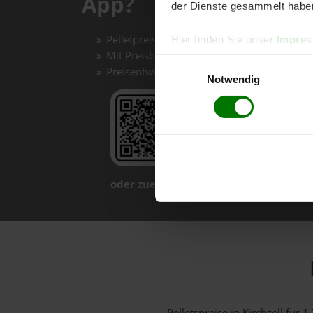
App?
der Dienste gesammelt habe
Pelletpreise mit einem Klick vergleichen un
Hier finden Sie unser
Impre
Mit Preisbenachrichtigungen immer auf de
Einwilligungsauswahl
Preisentwicklungen im Chart einfach nachv
Notwendig
oder zuerst mehr über unsere App er
Pelletspreise in Kirchzell fü