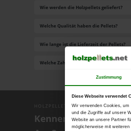
Wie werden die Holzpellets geliefert?
Welche Qualität haben die Pellets?
Wie lange ist die Lieferzeit der Pellets?
Welche Zahlungsarten gibt es?
Zustimmung
Diese Webseite verwendet 
Wir verwenden Cookies, um I
HOLZPELLETS.NET APP
und die Zugriffe auf unsere 
Kennen Sie schon uns
Website an unsere Partner fü
möglicherweise mit weiteren