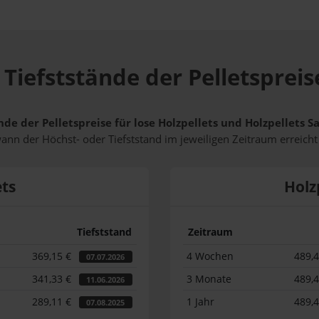
Tiefststände der Pelletspreise
nde der Pelletspreise für lose Holzpellets und Holzpellets S
wann der Höchst- oder Tiefststand im jeweiligen Zeitraum erreich
ets
Holz
Tiefststand
Zeitraum
369,15 €
4 Wochen
489,
07.07.2026
341,33 €
3 Monate
489,
11.06.2026
289,11 €
1 Jahr
489,
07.08.2025