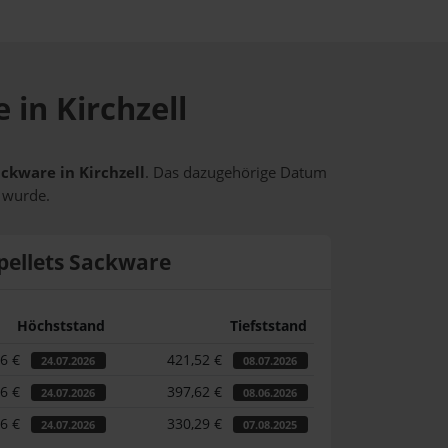
 in Kirchzell
ackware in Kirchzell
. Das dazugehörige Datum
t wurde.
pellets Sackware
Höchststand
Tiefststand
46 €
421,52 €
24.07.2026
08.07.2026
46 €
397,62 €
24.07.2026
08.06.2026
46 €
330,29 €
24.07.2026
07.08.2025