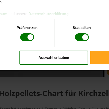
n.
d direkt online bestellen
ssum
und unsere
Datenschutzerklärung
.
m aktuellen Stand
erfolgen
Präferenzen
Statistiken
Auswahl erlauben
fahren
Holzpellets-Chart für Kirchzel
r 1 Tonne bei Abnahme
von 6 Tonnen
in DINplus-/ENplus-Qualität bei