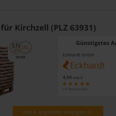
für Kirchzell (PLZ 63931)
Günstigstes A
Eckhardt GmbH
DE303
4,94
von 5
147 Bewertungen
Alle 6 Angebote anzeigen