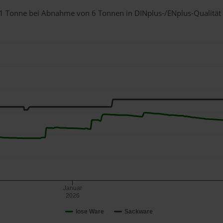
ür 1 Tonne bei Abnahme
von 6 Tonnen
in DINplus-/ENplus-Qualität b
Januar
2026
lose Ware
Sackware