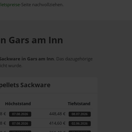
letspreise
-Seite nachvollziehen.
in Gars am Inn
s Sackware in Gars am Inn
. Das dazugehörige
icht wurde.
pellets Sackware
Höchststand
Tiefststand
58 €
448,48 €
07.08.2026
08.07.2026
58 €
414,60 €
07.08.2026
02.06.2026