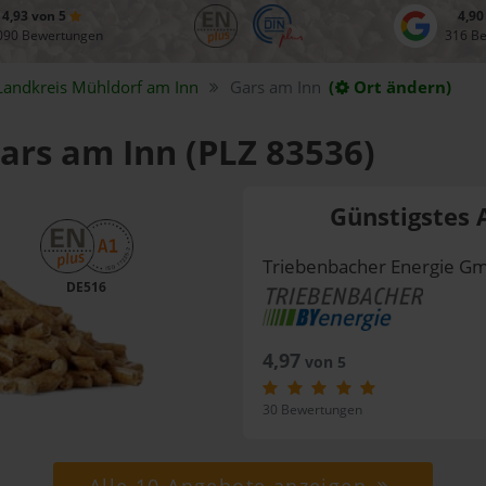
4,93 von 5
4,90
090 Bewertungen
316 B
Landkreis
Mühldorf am Inn
Gars am Inn
(
Ort ändern)
Gars am Inn (PLZ 83536)
Günstigstes 
Triebenbacher Energie G
DE516
4,97
von 5
30 Bewertungen