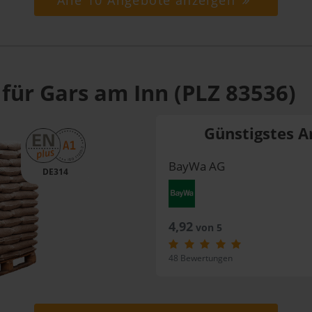
Alle 10 Angebote anzeigen
für Gars am Inn (PLZ 83536)
Günstigstes A
BayWa AG
DE314
4,92
von 5
48 Bewertungen