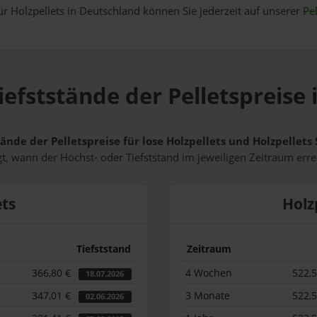
ür Holzpellets in Deutschland können Sie jederzeit auf unserer
Pel
iefststände der Pelletspreise 
tände der Pelletspreise für lose Holzpellets und Holzpellet
t, wann der Höchst- oder Tiefststand im jeweiligen Zeitraum erre
ets
Holz
Tiefststand
Zeitraum
366,80 €
4 Wochen
522,
18.07.2026
347,01 €
3 Monate
522,
02.06.2026