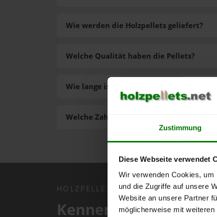
Wie werden die Holzpellets geliefert?
Welche Qualität haben die Pellets?
Wie lange ist die Lieferzeit der Pellets?
Welche Zahlungsarten gibt es?
Zustimmung
Diese Webseite verwendet 
Wir verwenden Cookies, um I
und die Zugriffe auf unsere 
HOLZPELLETS.NET APP
Website an unsere Partner fü
Kennen Sie schon uns
möglicherweise mit weiteren