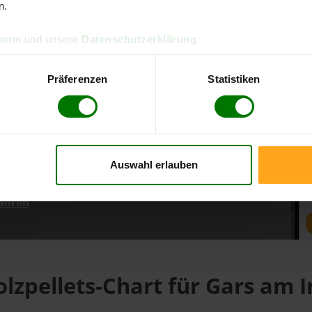
n.
ssum
und unsere
Datenschutzerklärung
.
d direkt online bestellen
m aktuellen Stand
Präferenzen
Statistiken
erfolgen
Auswahl erlauben
fahren
lzpellets-Chart für Gars am 