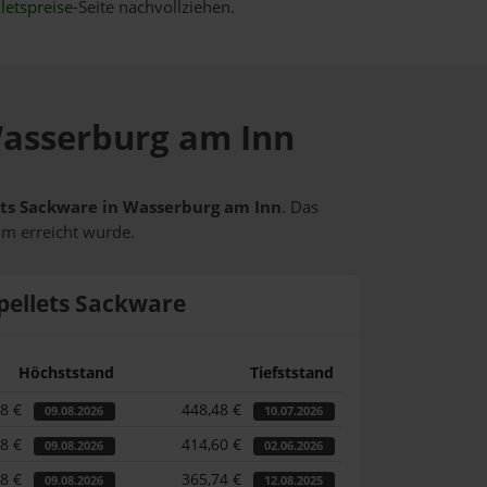
letspreise
-Seite nachvollziehen.
 Wasserburg am Inn
lets Sackware in Wasserburg am Inn
. Das
um erreicht wurde.
pellets Sackware
Höchststand
Tiefststand
58 €
448,48 €
09.08.2026
10.07.2026
58 €
414,60 €
09.08.2026
02.06.2026
58 €
365,74 €
09.08.2026
12.08.2025