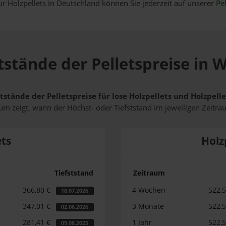
ür Holzpellets in Deutschland können Sie jederzeit auf unserer
Pel
tstände der Pelletspreise in
tstände der Pelletspreise für lose Holzpellets und Holzpel
m zeigt, wann der Höchst- oder Tiefststand im jeweiligen Zeitra
ets
Holz
Tiefststand
Zeitraum
366,80 €
4 Wochen
522,
18.07.2026
347,01 €
3 Monate
522,
02.06.2026
281,41 €
1 Jahr
522,
09.08.2025