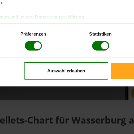
n.
ssum
und unsere
Datenschutzerklärung
.
d direkt online bestellen
m aktuellen Stand
Präferenzen
Statistiken
erfolgen
Auswahl erlauben
fahren
ellets-Chart für Wasserburg 