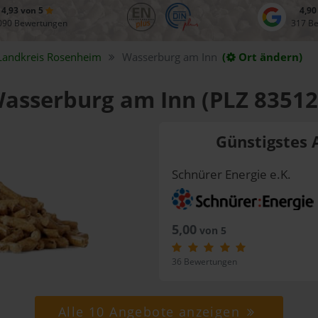
4,93 von 5
4,90
090 Bewertungen
317 B
Landkreis
Rosenheim
Wasserburg am Inn
(
Ort ändern)
 Wasserburg am Inn (PLZ 83512
Günstigstes 
Schnürer Energie e.K.
5,00
von 5
36 Bewertungen
Alle 10 Angebote anzeigen