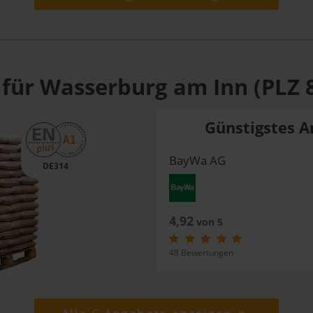
 für Wasserburg am Inn (PLZ 
Günstigstes A
BayWa AG
DE314
4,92
von 5
48 Bewertungen